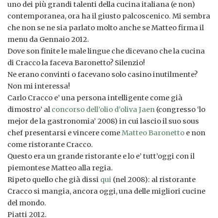
uno dei più grandi talenti della cucina italiana (e non)
contemporanea, ora ha il giusto palcoscenico. Mi sembra
che non se ne sia parlato molto anche se Matteo firma il
menu da Gennaio 2012.
Dove son finite le male lingue che dicevano che la cucina
di Cracco la faceva Baronetto? Silenzio!
Ne erano convinti o facevano solo casino inutilmente?
Non mi interessa!
Carlo Cracco e’ una persona intelligente come già
dimostro’ al
concorso dell’olio d’oliva Jaen
(congresso ‘lo
mejor de la gastronomia’ 2008) in cui lascio il suo sous
chef presentarsi e vincere come
Matteo Baronetto
e non
come ristorante Cracco.
Questo era un grande ristorante e lo e’ tutt’oggi con il
piemontese Matteo alla regia.
Ripeto quello che già dissi
qui
(nel 2008): al ristorante
Cracco si mangia, ancora oggi, una delle migliori cucine
del mondo.
Piatti 2012.