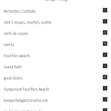
1
Bartenders, Cocktails
7
chef's recipes, recettes, ricette
62
chefs de cuisine
19
events
2
Food Porn Awards
2
Grandi Piatti
18
great dishes
2
iSymposium Food Porn Awards
5
lomejordelagastronomia.com
2