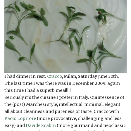
I had dinner in rest.
Cracco
, Milan, Saturday June 30th.
The last time I was there was in December 2009: again
this time I had a superb meal!!!!
Seriously it’s the cuisine I prefer in Italy. Quintessence of
the (post) Marchesi style, intellectual, minimal, elegant,
all about cleanness and pureness of taste. Cracco with
Paolo Lopriore
(more provocative, challenging and less
easy) and
Davide Scabin
(more gourmand and neoclassic