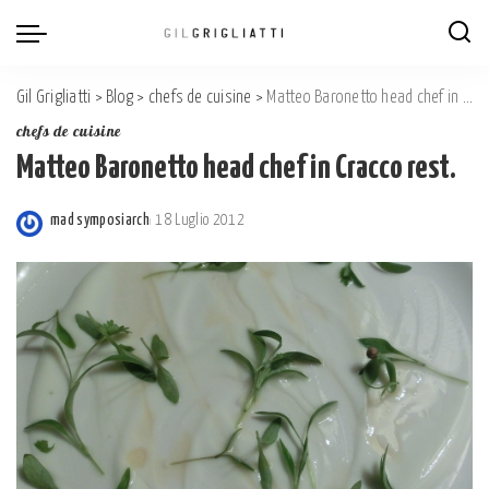
Gil Grigliatti
>
Blog
>
chefs de cuisine
>
Matteo Baronetto head chef in Cracco rest.
chefs de cuisine
Matteo Baronetto head chef in Cracco rest.
mad symposiarch
18 Luglio 2012
Posted
by