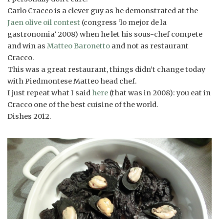
Carlo Cracco is a clever guy as he demonstrated at the
Jaen olive oil contest
(congress ‘lo mejor de la
gastronomia’ 2008) when he let his sous-chef compete
and win as
Matteo Baronetto
and not as restaurant
Cracco.
This was a great restaurant, things didn’t change today
with Piedmontese Matteo head chef.
I just repeat what I said
here
(that was in 2008): you eat in
Cracco one of the best cuisine of the world.
Dishes 2012.