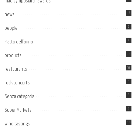
mad symposiarch awards
16
news
6
people
2
Piatto dell’anno
12
products
53
restaurants
1
rock concerts
3
Senza categoria
3
Super Markets
18
wine tastings