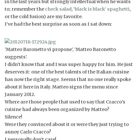
in the last years but strongly intellectual when he wants
to; remember the
check salad
,
‘black is black’ spaghetti
,
or the cold fusion) are my favorite.
I’ve had the best surprise as soon as I sat down:
‘Matteo Baronetto vi propone’, ‘Matteo Baronetto
suggests’.
I didn’t know that and I was super happy for him. He just
deserves it: one of the best talents of the Italian cuisine
has now the right stage. Seems that no one really spoke
about it here in Italy. Matteo signs the menu since
January 2012.
Where are those people that used to say that Cracco’s
cuisine had always been organized by Matteo?
Silence!
Were they convinced about it or were they just trying to
annoy Carlo Cracco?
I personally don’t care!