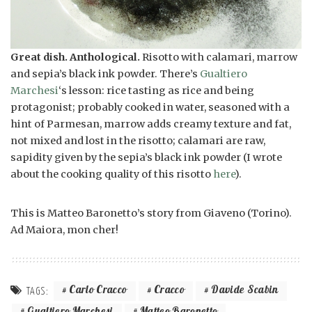
Great dish. Anthological.
Risotto with calamari, marrow
and sepia’s black ink powder. There’s
Gualtiero
Marchesi
‘s lesson: rice tasting as rice and being
protagonist; probably cooked in water, seasoned with a
hint of Parmesan, marrow adds creamy texture and fat,
not mixed and lost in the risotto; calamari are raw,
sapidity given by the sepia’s black ink powder (I wrote
about the cooking quality of this risotto
here
).
This is Matteo Baronetto’s story from Giaveno (Torino).
Ad Maiora, mon cher!
Carlo Cracco
Cracco
Davide Scabin
TAGS: