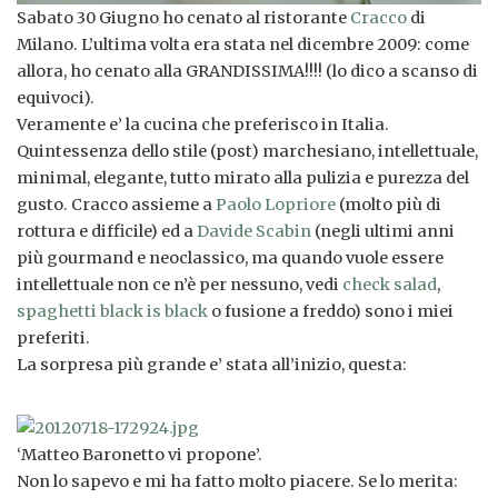
Sabato 30 Giugno ho cenato al ristorante
Cracco
di
Milano. L’ultima volta era stata nel dicembre 2009: come
allora, ho cenato alla GRANDISSIMA!!!! (lo dico a scanso di
equivoci).
Veramente e’ la cucina che preferisco in Italia.
Quintessenza dello stile (post) marchesiano, intellettuale,
minimal, elegante, tutto mirato alla pulizia e purezza del
gusto. Cracco assieme a
Paolo Lopriore
(molto più di
rottura e difficile) ed a
Davide Scabin
(negli ultimi anni
più gourmand e neoclassico, ma quando vuole essere
intellettuale non ce n’è per nessuno, vedi
check salad
,
spaghetti black is black
o fusione a freddo) sono i miei
preferiti.
La sorpresa più grande e’ stata all’inizio, questa:
‘Matteo Baronetto vi propone’.
Non lo sapevo e mi ha fatto molto piacere. Se lo merita: