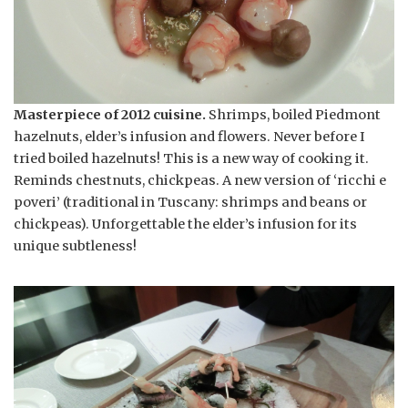
Masterpiece of 2012 cuisine.
Shrimps, boiled Piedmont
hazelnuts, elder’s infusion and flowers. Never before I
tried boiled hazelnuts! This is a new way of cooking it.
Reminds chestnuts, chickpeas. A new version of ‘ricchi e
poveri’ (traditional in Tuscany: shrimps and beans or
chickpeas). Unforgettable the elder’s infusion for its
unique subtleness!