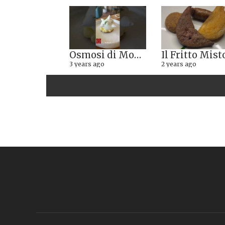
Osmosi di Montepulciano nuova stella Michelin. Avevamo visto lungo il 14.08.2023
3 years ago
2 years ago