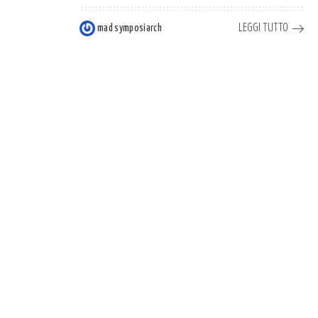
LEGGI TUTTO
mad symposiarch
Posted
by