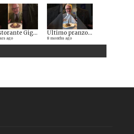
Ristorante Giglio di Lucca. Stella Michelin sì o no?
Ultimo pranzo torinese al ristorante Casa Vicina. 13/12/2025
ars ago
8 months ago