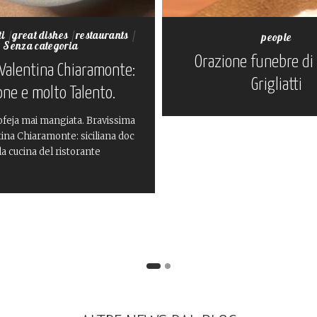
ti
great dishes
restaurants
people
Senza categoria
Orazione funebre di 
 Valentina Chiaramonte:
Grigliatti
one e molto Talento.
ofeja mai mangiata. Bravissima
tina Chiaramonte: siciliana doc
la cucina del ristorante