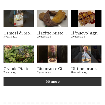
Osmosi di Montepulciano nuova stella Michelin. Avevamo visto lungo il 14.08.2023
Il Fritto Misto del Centro di Priocca
Il ‘nuovo’ Agnolotto di Torino del Mago Rabin
3 years ago
2 years ago
2 years ago
Grande Piatto al rist. Quintilio di Altare SV: Carrè di agnello in crosta di erbe aromatiche liguri
Ristorante Giglio di Lucca. Stella Michelin sì o no?
Ultimo pranzo torinese al ristorante Casa Vicina. 13/12/2025
2 years ago
2 years ago
8 months ago
60 more