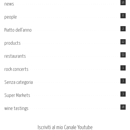
16
news
6
people
2
Piatto dell’anno
12
products
53
restaurants
1
rock concerts
3
Senza categoria
3
Super Markets
18
wine tastings
Iscriviti al mio Canale Youtube