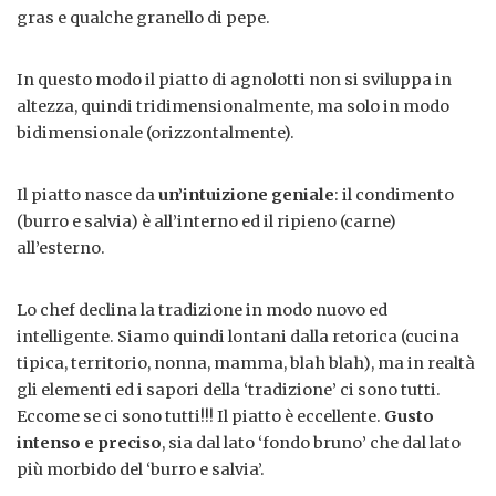
gras e qualche granello di pepe.
In questo modo il piatto di agnolotti non si sviluppa in
altezza, quindi tridimensionalmente, ma solo in modo
bidimensionale (orizzontalmente).
Il piatto nasce da
un’intuizione geniale
: il condimento
(burro e salvia) è all’interno ed il ripieno (carne)
all’esterno.
Lo chef declina la tradizione in modo nuovo ed
intelligente. Siamo quindi lontani dalla retorica (cucina
tipica, territorio, nonna, mamma, blah blah), ma in realtà
gli elementi ed i sapori della ‘tradizione’ ci sono tutti.
Eccome se ci sono tutti!!! Il piatto è eccellente.
Gusto
intenso e preciso
, sia dal lato ‘fondo bruno’ che dal lato
più morbido del ‘burro e salvia’.