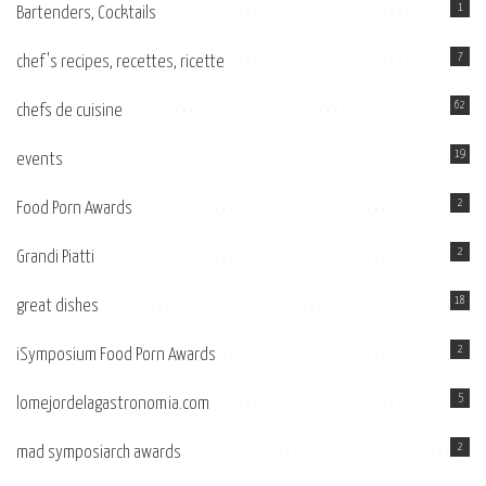
1
Bartenders, Cocktails
7
chef's recipes, recettes, ricette
62
chefs de cuisine
19
events
2
Food Porn Awards
2
Grandi Piatti
18
great dishes
2
iSymposium Food Porn Awards
5
lomejordelagastronomia.com
2
mad symposiarch awards