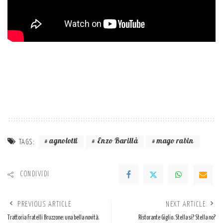
agnolotti
Enzo Barillà
mago rabin
TAGS:
CONDIVIDI
PREVIOUS ARTICLE
NEXT ARTICLE
Trattoria Fratelli Bruzzone: una bella novità.
Ristorante Giglio. Stella si? Stella no?