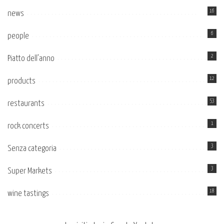
16
news
6
people
2
Piatto dell’anno
12
products
53
restaurants
1
rock concerts
3
Senza categoria
3
Super Markets
18
wine tastings