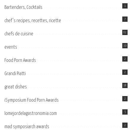
1
Bartenders, Cocktails
7
chef's recipes, recettes, ricette
62
chefs de cuisine
19
events
2
Food Porn Awards
2
Grandi Piatti
18
great dishes
2
iSymposium Food Porn Awards
5
lomejordelagastronomia.com
2
mad symposiarch awards