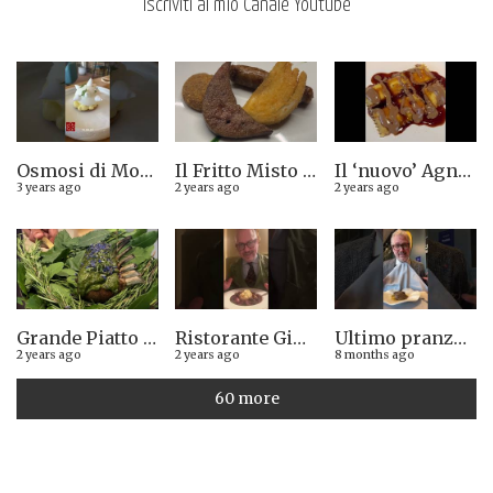
Iscriviti al mio Canale Youtube
Osmosi di Montepulciano nuova stella Michelin. Avevamo visto lungo il 14.08.2023
Il Fritto Misto del Centro di Priocca
Il ‘nuovo’ Agnolotto di Torino del Mago Rabin
3 years ago
2 years ago
2 years ago
Grande Piatto al rist. Quintilio di Altare SV: Carrè di agnello in crosta di erbe aromatiche liguri
Ristorante Giglio di Lucca. Stella Michelin sì o no?
Ultimo pranzo torinese al ristorante Casa Vicina. 13/12/2025
2 years ago
2 years ago
8 months ago
60 more