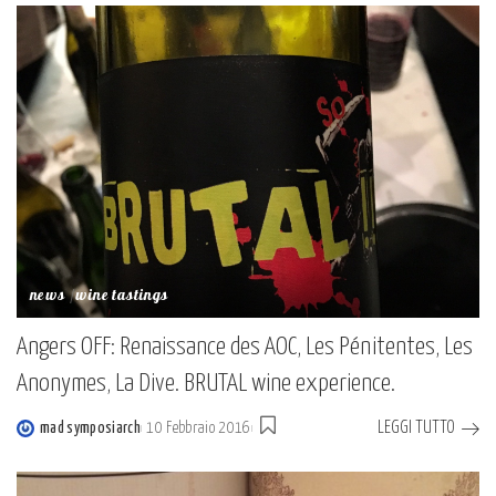
by
news
wine tastings
Angers OFF: Renaissance des AOC, Les Pénitentes, Les
Anonymes, La Dive. BRUTAL wine experience.
LEGGI TUTTO
mad symposiarch
10 Febbraio 2016
Posted
by