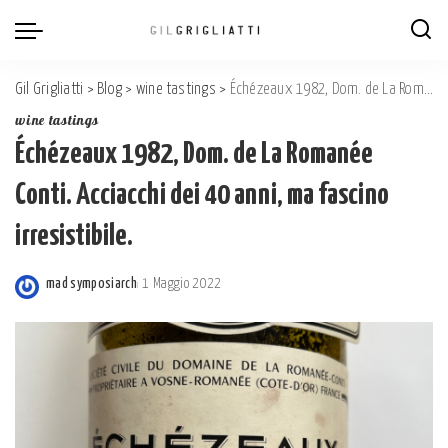
Gil Grigliatti
>
Blog
>
wine tastings
>
Échézeaux 1982, Dom. de La Romanée Conti. Acciacchi dei 40 anni, ma fascino irresistibile.
wine tastings
Échézeaux 1982, Dom. de La Romanée
Conti. Acciacchi dei 40 anni, ma fascino
irresistibile.
mad symposiarch
1 Maggio 2022
Posted
by