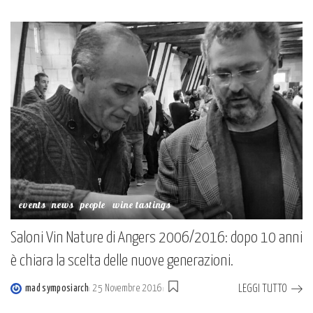
Posted
by
events
news
people
wine tastings
Saloni Vin Nature di Angers 2006/2016: dopo 10 anni
è chiara la scelta delle nuove generazioni.
LEGGI TUTTO
mad symposiarch
25 Novembre 2016
Posted