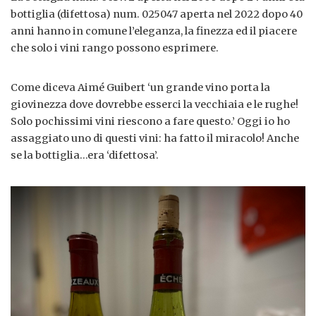
bottiglia (difettosa) num. 025047 aperta nel 2022 dopo 40
anni hanno in comune l’eleganza, la finezza ed il piacere
che solo i vini rango possono esprimere.
Come diceva Aimé Guibert ‘un grande vino porta la
giovinezza dove dovrebbe esserci la vecchiaia e le rughe!
Solo pochissimi vini riescono a fare questo.’ Oggi io ho
assaggiato uno di questi vini: ha fatto il miracolo! Anche
se la bottiglia…era ‘difettosa’.