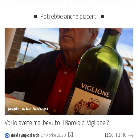
Potrebbe anche piacerti
people
wine tastings
Voi lo avete mai bevuto il Barolo di Viglione ?
LEGGI TUTTO
mad symposiarch
17 Aprile 2020