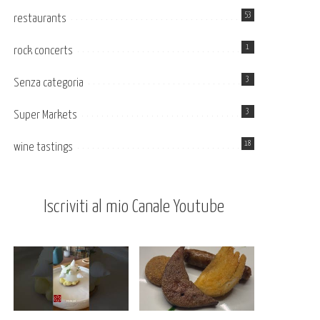
53
restaurants
1
rock concerts
3
Senza categoria
3
Super Markets
18
wine tastings
Iscriviti al mio Canale Youtube