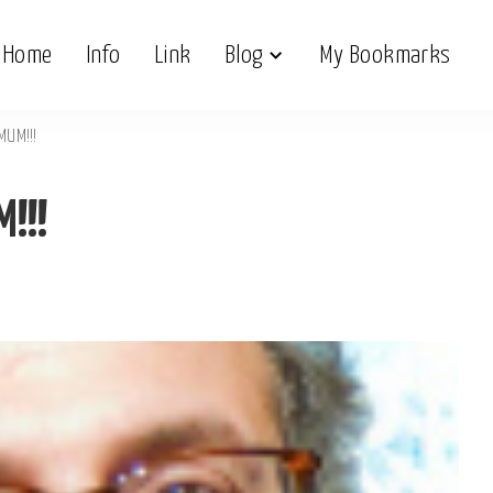
Home
Info
Link
Blog
My Bookmarks
MUM!!!
!!!