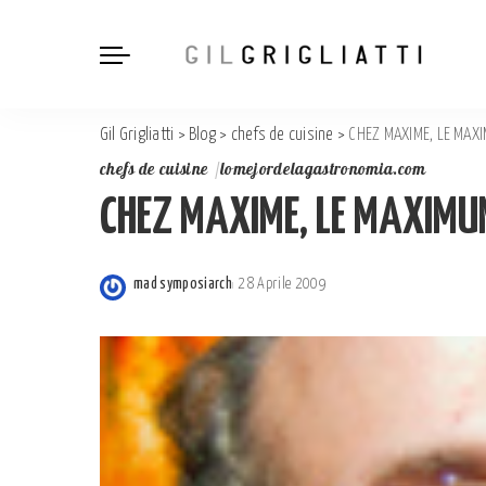
Gil Grigliatti
>
Blog
>
chefs de cuisine
>
CHEZ MAXIME, LE MAXI
chefs de cuisine
lomejordelagastronomia.com
CHEZ MAXIME, LE MAXIMUM
mad symposiarch
28 Aprile 2009
Posted
by