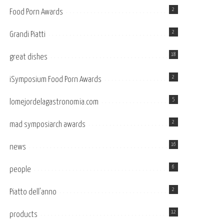
2
Food Porn Awards
2
Grandi Piatti
18
great dishes
2
iSymposium Food Porn Awards
5
lomejordelagastronomia.com
2
mad symposiarch awards
16
news
6
people
2
Piatto dell’anno
12
products