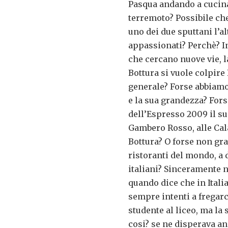
Pasqua andando a cucinar
terremoto? Possibile che
uno dei due sputtani l’al
appassionati? Perchè? In
che cercano nuove vie, 
Bottura si vuole colpire
generale? Forse abbiamo 
e la sua grandezza? Fors
dell’Espresso 2009 il su
Gambero Rosso, alle Cal
Bottura? O forse non grad
ristoranti del mondo, a 
italiani? Sinceramente 
quando dice che in Ital
sempre intenti a fregarc
studente al liceo, ma la 
cosi? se ne disperava a