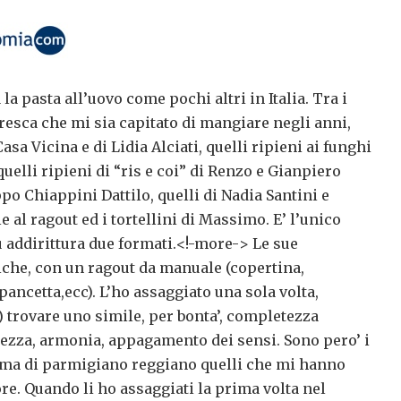
a pasta all’uovo come pochi altri in Italia. Tra i
fresca che mi sia capitato di mangiare negli anni,
Casa Vicina e di Lidia Alciati, quelli ripieni ai funghi
uelli ripieni di “ris e coi” di Renzo e Gianpiero
ippo Chiappini Dattilo, quelli di Nadia Santini e
e al ragout ed i tortellini di Massimo. E’ l’unico
 addirittura due formati.<!-more-> Le sue
iche, con un ragout da manuale (copertina,
pancetta,ecc). L’ho assaggiato una sola volta,
) trovare uno simile, per bonta’, completezza
dezza, armonia, appagamento dei sensi. Sono pero’ i
rema di parmigiano reggiano quelli che mi hanno
re. Quando li ho assaggiati la prima volta nel