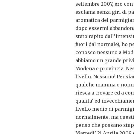
settembre 2007, ero con 
esclama senza giri di pa
aromatica del parmigiano
dopo essermi abbandonato
stato rapito dall’intensi
fuori dal normale), ho pe
conosco nessuno a Modena
abbiamo un grande privil
Modena e provincia. Nes
livello. Nessuno! Pensia
qualche mamma o nonna? 
riesca a trovare ed a co
qualita’ ed invecchiame
livello medio di parmigi
normalmente, ma questi
penso che possano stupi
Martedi’ 21 Aprile 2009 