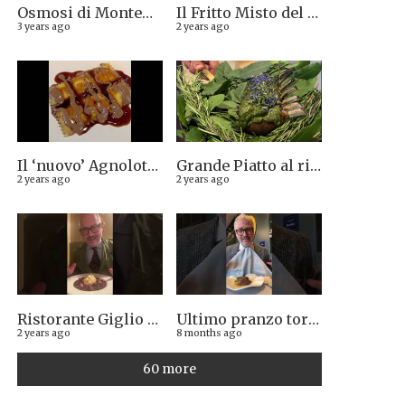
Osmosi di Montepulciano nuova stella Michelin. Avevamo visto lungo il 14.08.2023
Il Fritto Misto del Centro di Priocca
3 years ago
2 years ago
Il ‘nuovo’ Agnolotto di Torino del Mago Rabin
Grande Piatto al rist. Quintilio di Altare SV: Carrè di agnello in crosta di erbe aromatiche liguri
2 years ago
2 years ago
Ristorante Giglio di Lucca. Stella Michelin sì o no?
Ultimo pranzo torinese al ristorante Casa Vicina. 13/12/2025
2 years ago
8 months ago
60 more