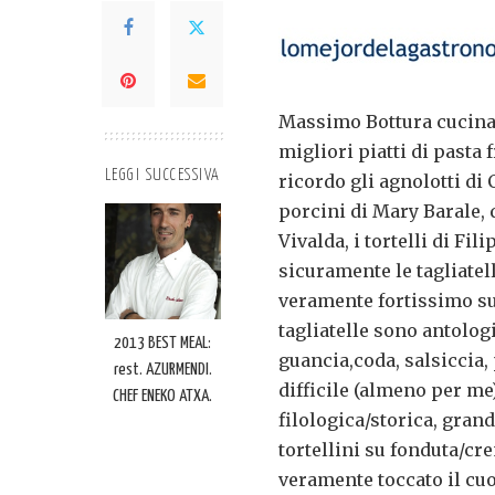
Massimo Bottura cucina l
migliori piatti di pasta 
LEGGI SUCCESSIVA
ricordo gli agnolotti di 
porcini di Mary Barale, q
Vivalda, i tortelli di Fil
sicuramente le tagliatell
veramente fortissimo su
tagliatelle sono antolog
2013 BEST MEAL:
guancia,coda, salsiccia, 
rest. AZURMENDI.
difficile (almeno per me
CHEF ENEKO ATXA.
filologica/storica, gran
tortellini su fonduta/c
veramente toccato il cuo