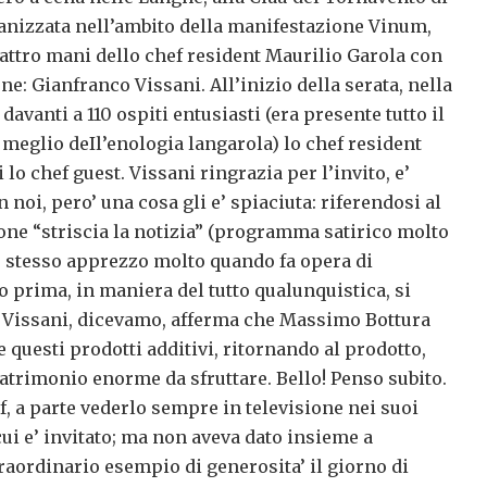
ganizzata nell’ambito della manifestazione Vinum,
ttro mani dello chef resident Maurilio Garola con
ne: Gianfranco Vissani. All’inizio della serata, nella
davanti a 110 ospiti entusiasti (era presente tutto il
 meglio deIl’enologia langarola) lo chef resident
 lo chef guest. Vissani ringrazia per l’invito, e’
 noi, pero’ una cosa gli e’ spiaciuta: riferendosi al
one “striscia la notizia” (programma satirico molto
io stesso apprezzo molto quando fa opera di
no prima, in maniera del tutto qualunquistica, si
; Vissani, dicevamo, afferma che Massimo Bottura
 questi prodotti additivi, ritornando al prodotto,
patrimonio enorme da sfruttare. Bello! Penso subito.
, a parte vederlo sempre in televisione nei suoi
ui e’ invitato; ma non aveva dato insieme a
aordinario esempio di generosita’ il giorno di