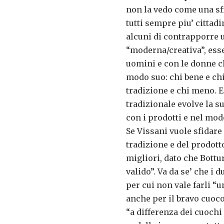
non la vedo come una sfi
tutti sempre piu’ cittad
alcuni di contrapporre 
“moderna/creativa”, esse
uomini e con le donne c
modo suo: chi bene e ch
tradizione e chi meno. E
tradizionale evolve la s
con i prodotti e nel mod
Se Vissani vuole sfidare 
tradizione e del prodott
migliori, dato che Bottu
valido”. Va da se’ che i 
per cui non vale farli “u
anche per il bravo cuoc
“a differenza dei cuochi