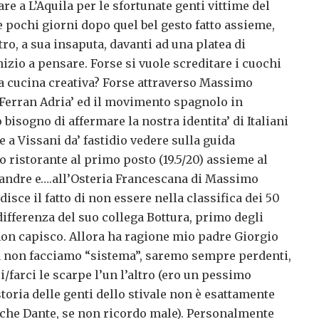
e a L’Aquila per le sfortunate genti vittime del
 pochi giorni dopo quel bel gesto fatto assieme,
tro, a sua insaputa, davanti ad una platea di
izio a pensare. Forse si vuole screditare i cuochi
la cucina creativa? Forse attraverso Massimo
 Ferran Adria’ ed il movimento spagnolo in
bisogno di affermare la nostra identita’ di Italiani
e a Vissani da’ fastidio vedere sulla guida
o ristorante al primo posto (19.5/20) assieme al
andre e….all’Osteria Francescana di Massimo
isce il fatto di non essere nella classifica dei 50
differenza del suo collega Bottura, primo degli
non capisco. Allora ha ragione mio padre Giorgio
ia non facciamo “sistema”, saremo sempre perdenti,
i/farci le scarpe l’un l’altro (ero un pessimo
storia delle genti dello stivale non è esattamente
nche Dante, se non ricordo male). Personalmente