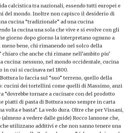
da calcistica tra nazionali, essendo tutti europei e
ini del mondo. Inoltre non capisco il desiderio di
una cucina “tradizionale” ad una cucina
ndo la cucina una sola che vive e si evolve con gli
he giorno dopo giorno la interpretano ognuno a
i meno bene, chi rimanendo nel solco della
’ chiaro che anche chi rimane nell’ambito piu’
ua cucina: nessuno, nel mondo occidentale, cucina
o in cui si cucinava nel 1800.
Bottura lo faccia sul “suo” terreno, quello della
o: cucini dei tortellini come quelli di Massimo, anzi
ra “dovrebbe tornare a cucinare con del prodotto
due piatti di pasta di Bottura sono sempre in carta
na volta e basta”. La vedo dura. Oltre che per Vissani,
o (almeno a vedere dalle guide) Rocco Iannone che,
 che utilizzano additivi e che non sanno tenere una