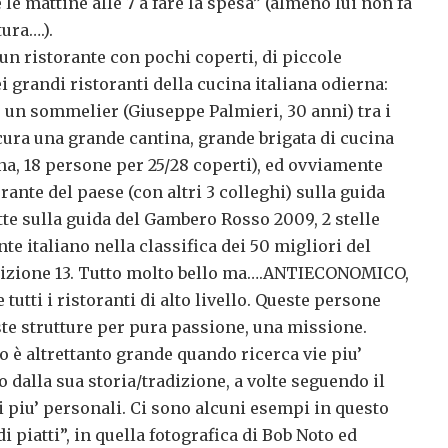
 le mattine alle 7 a fare la spesa” (almeno lui non fa
ura….).
un ristorante con pochi coperti, di piccole
 grandi ristoranti della cucina italiana odierna:
o, un sommelier (Giuseppe Palmieri, 30 anni) tra i
cura una grande cantina, grande brigata di cucina
cina, 18 persone per 25/28 coperti), ed ovviamente
rante del paese (con altri 3 colleghi) sulla guida
te sulla guida del Gambero Rosso 2009, 2 stelle
te italiano nella classifica dei 50 migliori del
sizione 13. Tutto molto bello ma….ANTIECONOMICO,
utti i ristoranti di alto livello. Queste persone
te strutture per pura passione, una missione.
 è altrettanto grande quando ricerca vie piu’
o dalla sua storia/tradizione, a volte seguendo il
i piu’ personali. Ci sono alcuni esempi in questo
di piatti”, in quella fotografica di Bob Noto ed