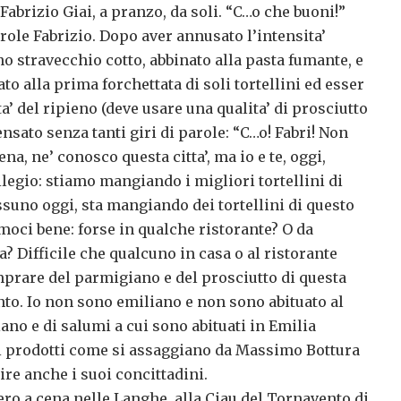
Fabrizio Giai, a pranzo, da soli. “C…o che buoni!”
role Fabrizio. Dopo aver annusato l’intensita’
 stravecchio cotto, abbinato alla pasta fumante, e
 alla prima forchettata di soli tortellini ed esser
ta’ del ripieno (deve usare una qualita’ di prosciutto
nsato senza tanti giri di parole: “C…o! Fabri! Non
, ne’ conosco questa citta’, ma io e te, oggi,
egio: stiamo mangiando i migliori tortellini di
suno oggi, sta mangiando dei tortellini di questo
moci bene: forse in qualche ristorante? O da
Difficile che qualcuno in casa o al ristorante
mprare del parmigiano e del prosciutto di questa
nto. Io non sono emiliano e non sono abituato al
ano e di salumi a cui sono abituati in Emilia
 prodotti come si assaggiano da Massimo Bottura
re anche i suoi concittadini.
ero a cena nelle Langhe, alla Ciau del Tornavento di