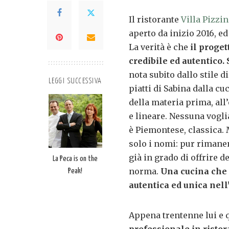
Il ristorante
Villa Pizzin
aperto da inizio 2016, ed
La verità è che
il proget
credibile ed autentico.
nota subito dallo stile d
LEGGI SUCCESSIVA
piatti di Sabina dalla c
della materia prima, all
e lineare. Nessuna voglia
è Piemontese, classica. 
solo i nomi: pur rimane
già in grado di offrire d
La Peca is on the
norma.
Una cucina che 
Peak!
autentica ed unica nell
Appena trentenne lui e q