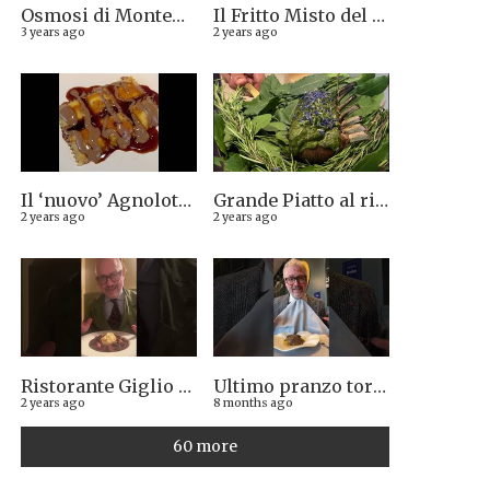
Osmosi di Montepulciano nuova stella Michelin. Avevamo visto lungo il 14.08.2023
Il Fritto Misto del Centro di Priocca
3 years ago
2 years ago
Il ‘nuovo’ Agnolotto di Torino del Mago Rabin
Grande Piatto al rist. Quintilio di Altare SV: Carrè di agnello in crosta di erbe aromatiche liguri
2 years ago
2 years ago
Ristorante Giglio di Lucca. Stella Michelin sì o no?
Ultimo pranzo torinese al ristorante Casa Vicina. 13/12/2025
2 years ago
8 months ago
60 more