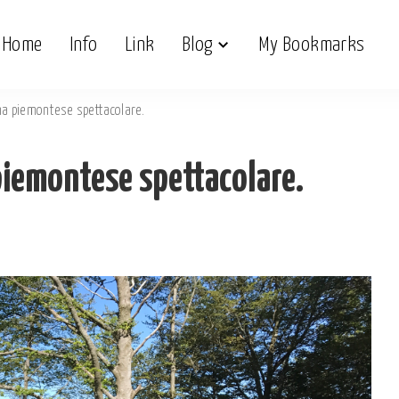
Home
Info
Link
Blog
My Bookmarks
cina piemontese spettacolare.
 piemontese spettacolare.