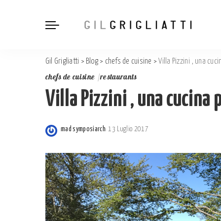
Gil Grigliatti
>
Blog
>
chefs de cuisine
>
Villa Pizzini , una cu
chefs de cuisine
restaurants
Villa Pizzini , una cucina
mad symposiarch
13 Luglio 2017
Posted
by