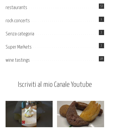
53
restaurants
1
rock concerts
3
Senza categoria
3
Super Markets
18
wine tastings
Iscriviti al mio Canale Youtube