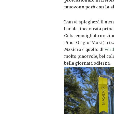
professionale in risto
muovono però con la si
Ivan vi spiegherà il menù
banale, incentrata princ
Ci ha consigliato un vi
Pinot Grigio ‘Moki’, friz
Masiero è quello di
Ver
molto piacevole, bel co
bella giornata odierna.