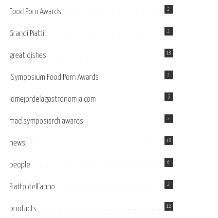
2
Food Porn Awards
2
Grandi Piatti
18
great dishes
2
iSymposium Food Porn Awards
5
lomejordelagastronomia.com
2
mad symposiarch awards
16
news
6
people
2
Piatto dell’anno
12
products