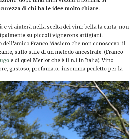
razione
, dopo tanti anni vissuti a Londra.
Si
curezza di chi ha le idee molto chiare.
 e vi aiuterà nella scelta dei vini: bella la carta, non
ipalmente su piccoli vignerons artigiani.
no dell’amico Franco Masiero che non conoscevo: il
zante, sullo stile di un metodo ancestrale. (Franco
dugo
e di quel Merlot che è il n.1 in Italia). Vino
lore, gustoso, profumato…insomma perfetto per la