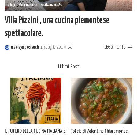
chefs de cuisine
restaurants
Villa Pizzini , una cucina piemontese
spettacolare.
LEGGI TUTTO
mad symposiarch
13 Luglio 2017
Posted
by
Ultimi Post
IL FUTURO DELLA CUCINA ITALIANA di
Tofeia di Valentina Chiaramonte: