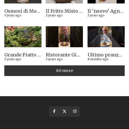
Osmosi di Montepulciano nuova stella Michelin. Avevamo visto lungo il 14.08.2023
Il Fritto Misto del Centro di Priocca
Il ‘nuovo’ Agnolotto di Torino del Mago Rabin
3 years ago
2 years ago
2 years ago
Grande Piatto al rist. Quintilio di Altare SV: Carrè di agnello in crosta di erbe aromatiche liguri
Ristorante Giglio di Lucca. Stella Michelin sì o no?
Ultimo pranzo torinese al ristorante Casa Vicina. 13/12/2025
2 years ago
2 years ago
8 months ago
60 more