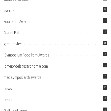
19
events
2
Food Porn Awards
2
Grandi Piatti
18
great dishes
2
iSymposium Food Porn Awards
5
lomejordelagastronomia.com
2
mad symposiarch awards
16
news
6
people
2