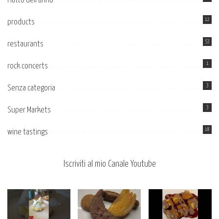
Piatto dell’anno
12
products
53
restaurants
1
rock concerts
3
Senza categoria
3
Super Markets
18
wine tastings
Iscriviti al mio Canale Youtube