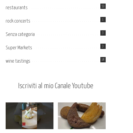
53
restaurants
1
rock concerts
3
Senza categoria
3
Super Markets
18
wine tastings
Iscriviti al mio Canale Youtube