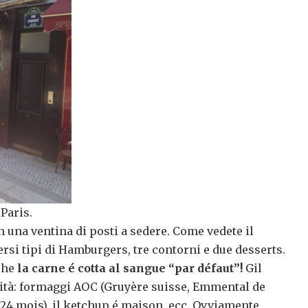
 Paris.
n una ventina di posti a sedere. Come vedete il
si tipi di Hamburgers, tre contorni e due desserts.
che
la carne é cotta al sangue “par défaut”!
Gil
lità: formaggi AOC (Gruyère suisse, Emmental de
 24 mois), il ketchup é maison, ecc. Ovviamente