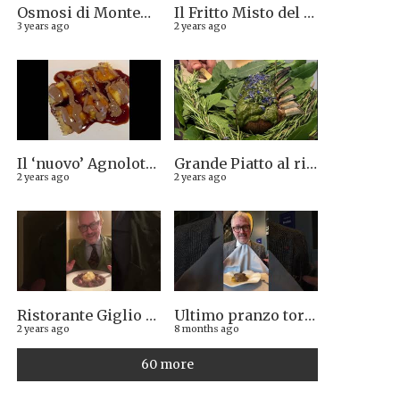
Osmosi di Montepulciano nuova stella Michelin. Avevamo visto lungo il 14.08.2023
Il Fritto Misto del Centro di Priocca
3 years ago
2 years ago
Il ‘nuovo’ Agnolotto di Torino del Mago Rabin
Grande Piatto al rist. Quintilio di Altare SV: Carrè di agnello in crosta di erbe aromatiche liguri
2 years ago
2 years ago
Ristorante Giglio di Lucca. Stella Michelin sì o no?
Ultimo pranzo torinese al ristorante Casa Vicina. 13/12/2025
2 years ago
8 months ago
60 more