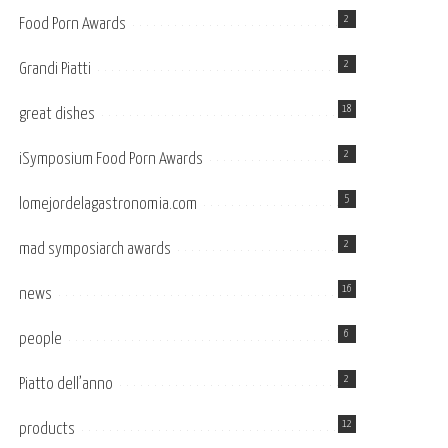
2
Food Porn Awards
2
Grandi Piatti
18
great dishes
2
iSymposium Food Porn Awards
5
lomejordelagastronomia.com
2
mad symposiarch awards
16
news
6
people
2
Piatto dell’anno
12
products