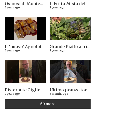
Osmosi di Montepulciano nuova stella Michelin. Avevamo visto lungo il 14.08.2023
Il Fritto Misto del Centro di Priocca
3 years ago
2 years ago
Il ‘nuovo’ Agnolotto di Torino del Mago Rabin
Grande Piatto al rist. Quintilio di Altare SV: Carrè di agnello in crosta di erbe aromatiche liguri
2 years ago
2 years ago
Ristorante Giglio di Lucca. Stella Michelin sì o no?
Ultimo pranzo torinese al ristorante Casa Vicina. 13/12/2025
2 years ago
8 months ago
60 more