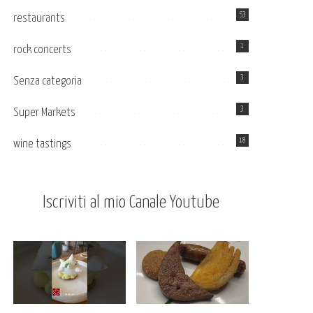
53
restaurants
1
rock concerts
3
Senza categoria
3
Super Markets
18
wine tastings
Iscriviti al mio Canale Youtube