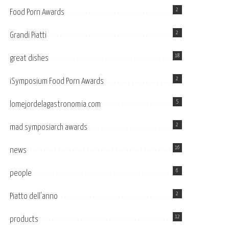
2
Food Porn Awards
2
Grandi Piatti
18
great dishes
2
iSymposium Food Porn Awards
5
lomejordelagastronomia.com
2
mad symposiarch awards
16
news
6
people
2
Piatto dell’anno
12
products