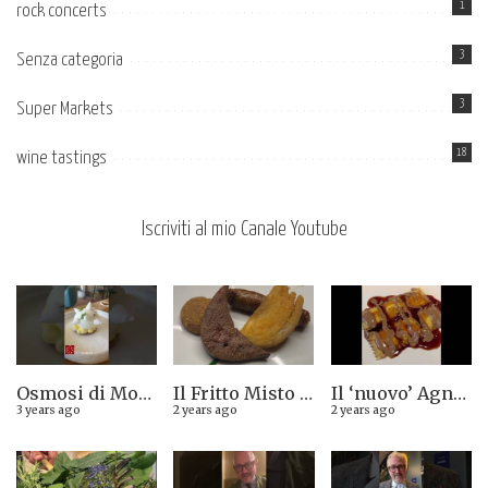
1
rock concerts
3
Senza categoria
3
Super Markets
18
wine tastings
Iscriviti al mio Canale Youtube
Osmosi di Montepulciano nuova stella Michelin. Avevamo visto lungo il 14.08.2023
Il Fritto Misto del Centro di Priocca
Il ‘nuovo’ Agnolotto di Torino del Mago Rabin
3 years ago
2 years ago
2 years ago