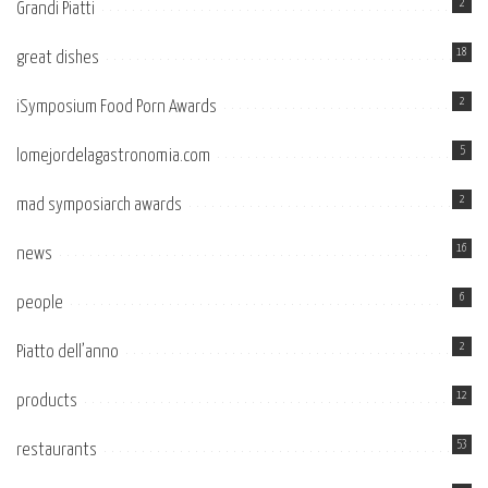
2
Grandi Piatti
18
great dishes
2
iSymposium Food Porn Awards
5
lomejordelagastronomia.com
2
mad symposiarch awards
16
news
6
people
2
Piatto dell’anno
12
products
53
restaurants