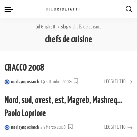
Gil Grigliatti
>
Blog
>
chefs de cuisine
chefs de cuisine
CRACCO 2008
LEGGI TUTTO
mad symposiarch
19 Settembre 2008
Posted
by
Nord, sud, ovest, est, Magreb, Mashreq…
Paolo Lopriore
LEGGI TUTTO
mad symposiarch
25 Marzo 2008
Posted