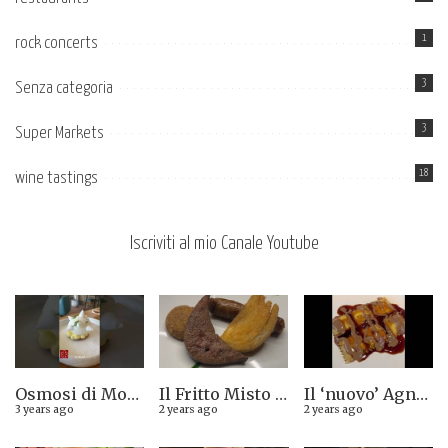
1
rock concerts
3
Senza categoria
3
Super Markets
18
wine tastings
Iscriviti al mio Canale Youtube
Osmosi di Montepulciano nuova stella Michelin. Avevamo visto lungo il 14.08.2023
Il Fritto Misto del Centro di Priocca
Il ‘nuovo’ Agnolotto di Torino del Mago Rabin
3 years ago
2 years ago
2 years ago