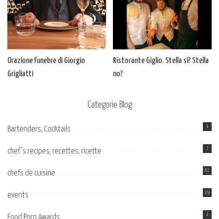
Orazione funebre di Giorgio
Ristorante Giglio. Stella si? Stella
Grigliatti
no?
Categorie Blog
1
Bartenders, Cocktails
7
chef's recipes, recettes, ricette
62
chefs de cuisine
19
events
2
Food Porn Awards