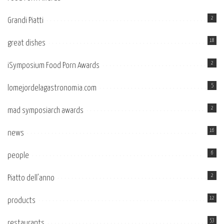
2
Grandi Piatti
18
great dishes
2
iSymposium Food Porn Awards
5
lomejordelagastronomia.com
2
mad symposiarch awards
16
news
6
people
2
Piatto dell’anno
12
products
53
restaurants