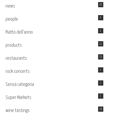
16
news
6
people
2
Piatto dell’anno
12
products
53
restaurants
1
rock concerts
3
Senza categoria
3
Super Markets
18
wine tastings