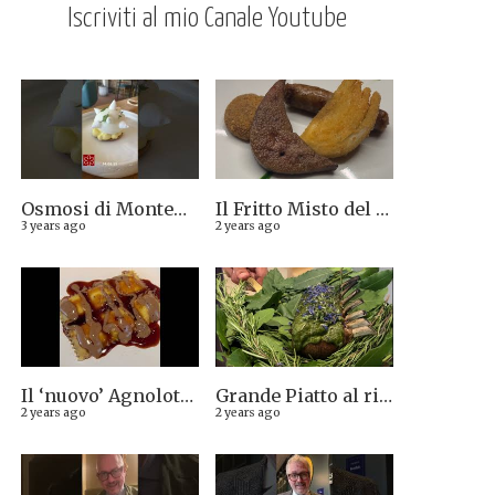
Iscriviti al mio Canale Youtube
Osmosi di Montepulciano nuova stella Michelin. Avevamo visto lungo il 14.08.2023
Il Fritto Misto del Centro di Priocca
3 years ago
2 years ago
Il ‘nuovo’ Agnolotto di Torino del Mago Rabin
Grande Piatto al rist. Quintilio di Altare SV: Carrè di agnello in crosta di erbe aromatiche liguri
2 years ago
2 years ago