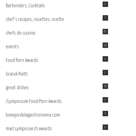
1
Bartenders, Cocktails
7
chef's recipes, recettes, ricette
62
chefs de cuisine
19
events
2
Food Porn Awards
2
Grandi Piatti
18
great dishes
2
iSymposium Food Porn Awards
5
lomejordelagastronomia.com
2
mad symposiarch awards