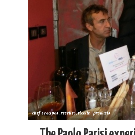
chef's recipes, recettes, ricette
products
The Paolo Parisi exper