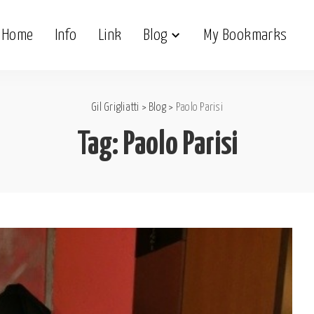
Home
Info
Link
Blog
My Bookmarks
Gil Grigliatti
>
Blog
>
Paolo Parisi
Tag:
Paolo Parisi