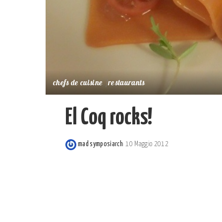
chefs de cuisine
restaurants
El Coq rocks!
mad symposiarch
10 Maggio 2012
Posted
by