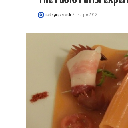
mad symposiarch
22 Maggio 2012
Posted
by