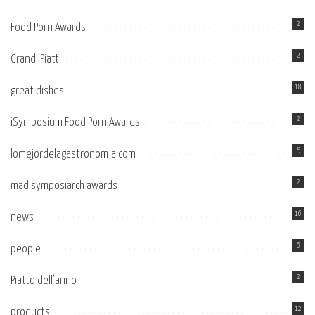
2
Food Porn Awards
2
Grandi Piatti
18
great dishes
2
iSymposium Food Porn Awards
5
lomejordelagastronomia.com
2
mad symposiarch awards
16
news
6
people
2
Piatto dell’anno
12
products