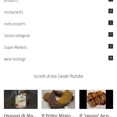
products
53
restaurants
1
rock concerts
3
Senza categoria
3
Super Markets
18
wine tastings
Iscriviti al mio Canale Youtube
Osmosi di Montepulciano nuova stella Michelin. Avevamo visto lungo il 14.08.2023
Il Fritto Misto del Centro di Priocca
Il ‘nuovo’ Agnolotto di Torino del Mago Rabin