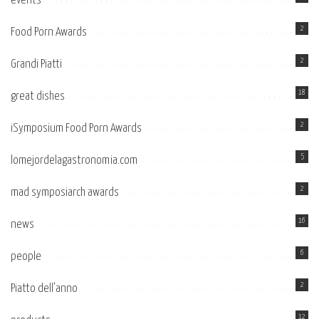
events
2
Food Porn Awards
2
Grandi Piatti
18
great dishes
2
iSymposium Food Porn Awards
5
lomejordelagastronomia.com
2
mad symposiarch awards
16
news
6
people
2
Piatto dell’anno
12