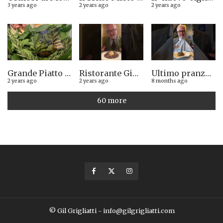
3 years ago
2 years ago
2 years ago
Grande Piatto al rist. Quintilio di Altare SV: Carrè di agnello in crosta di erbe aromatiche liguri
Ristorante Giglio di Lucca. Stella Michelin sì o no?
Ultimo pranzo torinese al ristorante Casa Vicina. 13/12/2025
2 years ago
2 years ago
8 months ago
60 more
© Gil Grigliatti - info@gilgrigliatti.com