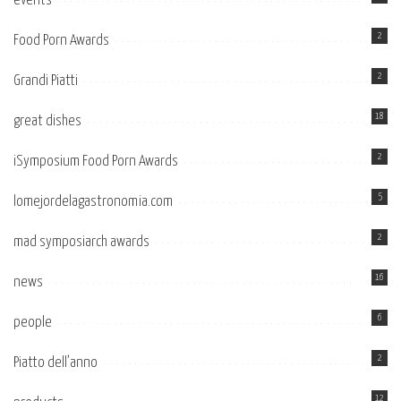
events
2
Food Porn Awards
2
Grandi Piatti
18
great dishes
2
iSymposium Food Porn Awards
5
lomejordelagastronomia.com
2
mad symposiarch awards
16
news
6
people
2
Piatto dell’anno
12