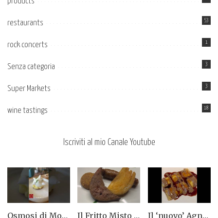
products
53
restaurants
1
rock concerts
3
Senza categoria
3
Super Markets
18
wine tastings
Iscriviti al mio Canale Youtube
Osmosi di Montepulciano nuova stella Michelin. Avevamo visto lungo il 14.08.2023
Il Fritto Misto del Centro di Priocca
Il ‘nuovo’ Agnolotto di Torino del Mago Rabin