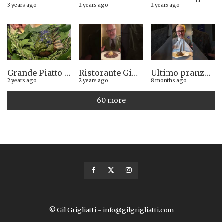
3 years ago
2 years ago
2 years ago
Grande Piatto al rist. Quintilio di Altare SV: Carrè di agnello in crosta di erbe aromatiche liguri
Ristorante Giglio di Lucca. Stella Michelin sì o no?
Ultimo pranzo torinese al ristorante Casa Vicina. 13/12/2025
2 years ago
2 years ago
8 months ago
60 more
© Gil Grigliatti - info@gilgrigliatti.com