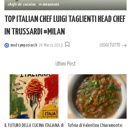
chefs de cuisine
restaurants
TOP ITALIAN CHEF LUIGI TAGLIENTI HEAD CHEF
IN TRUSSARDI #MILAN
LEGGI TUTTO
mad symposiarch
26 Marzo 2013
Posted
by
Ultimi Post
IL FUTURO DELLA CUCINA ITALIANA di
Tofeia di Valentina Chiaramonte: