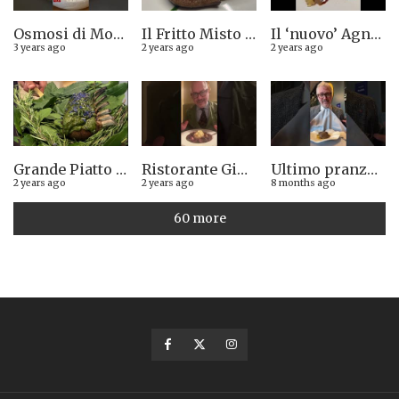
Osmosi di Montepulciano nuova stella Michelin. Avevamo visto lungo il 14.08.2023
Il Fritto Misto del Centro di Priocca
Il ‘nuovo’ Agnolotto di Torino del Mago Rabin
3 years ago
2 years ago
2 years ago
Grande Piatto al rist. Quintilio di Altare SV: Carrè di agnello in crosta di erbe aromatiche liguri
Ristorante Giglio di Lucca. Stella Michelin sì o no?
Ultimo pranzo torinese al ristorante Casa Vicina. 13/12/2025
2 years ago
2 years ago
8 months ago
60 more