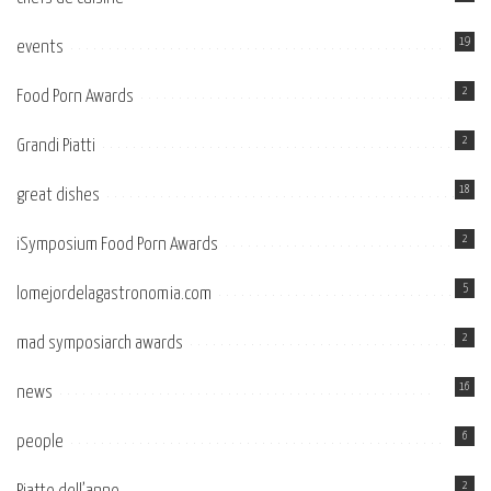
19
events
2
Food Porn Awards
2
Grandi Piatti
18
great dishes
2
iSymposium Food Porn Awards
5
lomejordelagastronomia.com
2
mad symposiarch awards
16
news
6
people
2