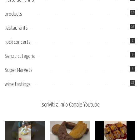
Piatto dell’anno
12
products
53
restaurants
1
rock concerts
3
Senza categoria
3
Super Markets
18
wine tastings
Iscriviti al mio Canale Youtube