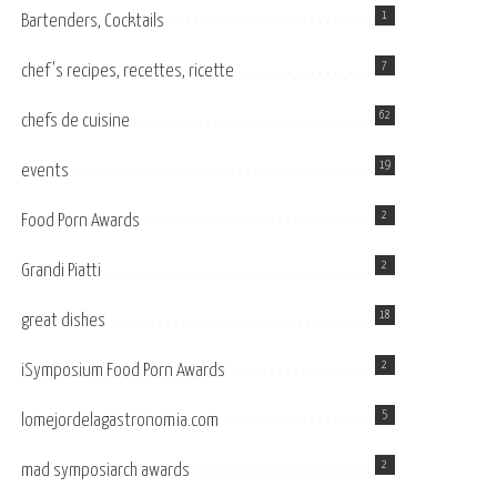
1
Bartenders, Cocktails
7
chef's recipes, recettes, ricette
62
chefs de cuisine
19
events
2
Food Porn Awards
2
Grandi Piatti
18
great dishes
2
iSymposium Food Porn Awards
5
lomejordelagastronomia.com
2
mad symposiarch awards