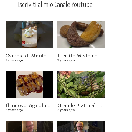
Iscriviti al mio Canale Youtube
Osmosi di Montepulciano nuova stella Michelin. Avevamo visto lungo il 14.08.2023
Il Fritto Misto del Centro di Priocca
3 years ago
2 years ago
Il ‘nuovo’ Agnolotto di Torino del Mago Rabin
Grande Piatto al rist. Quintilio di Altare SV: Carrè di agnello in crosta di erbe aromatiche liguri
2 years ago
2 years ago