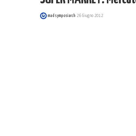
mad symposiarch
26 Giugno 2012
Posted
by