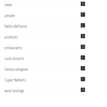
16
news
6
people
2
Piatto dell’anno
12
products
53
restaurants
1
rock concerts
3
Senza categoria
3
Super Markets
18
wine tastings