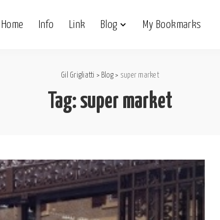
Home
Info
Link
Blog
My Bookmarks
Gil Grigliatti
>
Blog
>
super market
Tag:
super market