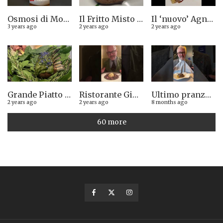
Osmosi di Montepulciano nuova stella Michelin. Avevamo visto lungo il 14.08.2023
Il Fritto Misto del Centro di Priocca
Il ‘nuovo’ Agnolotto di Torino del Mago Rabin
3 years ago
2 years ago
2 years ago
Grande Piatto al rist. Quintilio di Altare SV: Carrè di agnello in crosta di erbe aromatiche liguri
Ristorante Giglio di Lucca. Stella Michelin sì o no?
Ultimo pranzo torinese al ristorante Casa Vicina. 13/12/2025
2 years ago
2 years ago
8 months ago
60 more