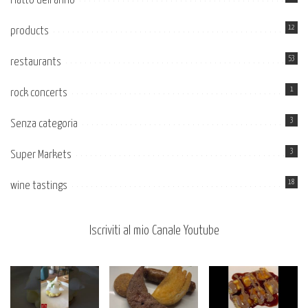
Piatto dell’anno
12
products
53
restaurants
1
rock concerts
3
Senza categoria
3
Super Markets
18
wine tastings
Iscriviti al mio Canale Youtube