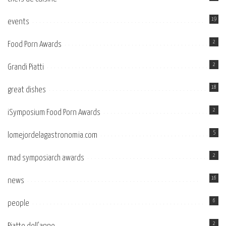
19
events
2
Food Porn Awards
2
Grandi Piatti
18
great dishes
2
iSymposium Food Porn Awards
5
lomejordelagastronomia.com
2
mad symposiarch awards
16
news
6
people
2