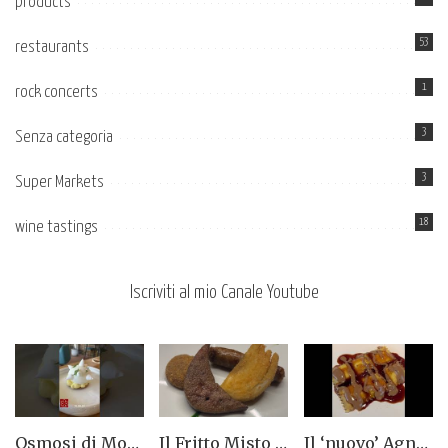
products
53
restaurants
1
rock concerts
3
Senza categoria
3
Super Markets
18
wine tastings
Iscriviti al mio Canale Youtube
Osmosi di Montepulciano nuova stella Michelin. Avevamo visto lungo il 14.08.2023
Il Fritto Misto del Centro di Priocca
Il ‘nuovo’ Agnolotto di Torino del Mago Rabin