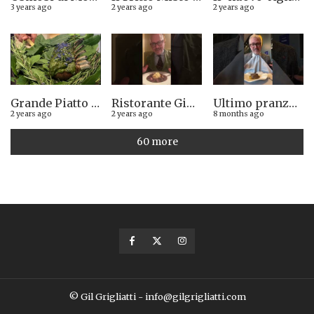
3 years ago
2 years ago
2 years ago
Grande Piatto al rist. Quintilio di Altare SV: Carrè di agnello in crosta di erbe aromatiche liguri
Ristorante Giglio di Lucca. Stella Michelin sì o no?
Ultimo pranzo torinese al ristorante Casa Vicina. 13/12/2025
2 years ago
2 years ago
8 months ago
60 more
© Gil Grigliatti - info@gilgrigliatti.com