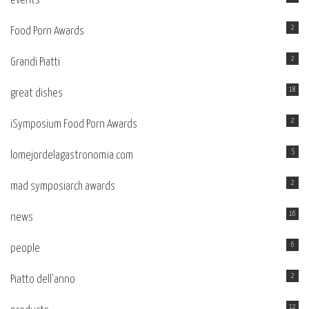
events
2
Food Porn Awards
2
Grandi Piatti
18
great dishes
2
iSymposium Food Porn Awards
5
lomejordelagastronomia.com
2
mad symposiarch awards
16
news
6
people
2
Piatto dell’anno
12