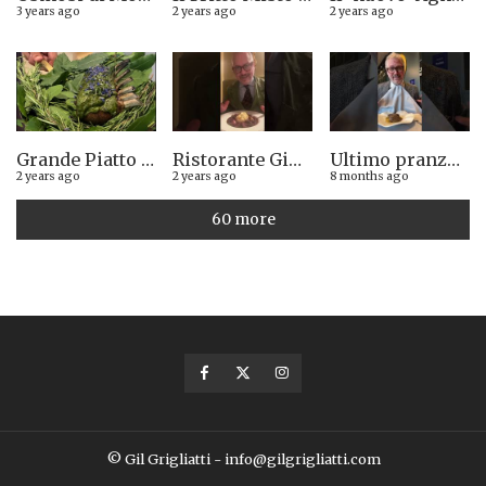
3 years ago
2 years ago
2 years ago
Grande Piatto al rist. Quintilio di Altare SV: Carrè di agnello in crosta di erbe aromatiche liguri
Ristorante Giglio di Lucca. Stella Michelin sì o no?
Ultimo pranzo torinese al ristorante Casa Vicina. 13/12/2025
2 years ago
2 years ago
8 months ago
60 more
© Gil Grigliatti - info@gilgrigliatti.com