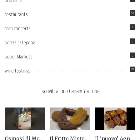
products
53
restaurants
1
rock concerts
3
Senza categoria
3
Super Markets
18
wine tastings
Iscriviti al mio Canale Youtube
Osmosi di Montepulciano nuova stella Michelin. Avevamo visto lungo il 14.08.2023
Il Fritto Misto del Centro di Priocca
Il ‘nuovo’ Agnolotto di Torino del Mago Rabin