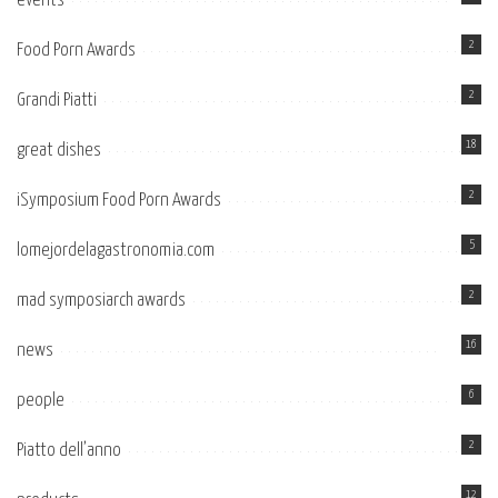
events
2
Food Porn Awards
2
Grandi Piatti
18
great dishes
2
iSymposium Food Porn Awards
5
lomejordelagastronomia.com
2
mad symposiarch awards
16
news
6
people
2
Piatto dell’anno
12