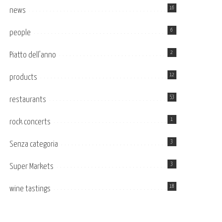
16
news
6
people
2
Piatto dell’anno
12
products
53
restaurants
1
rock concerts
3
Senza categoria
3
Super Markets
18
wine tastings