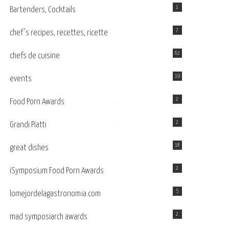
1
Bartenders, Cocktails
7
chef's recipes, recettes, ricette
62
chefs de cuisine
19
events
2
Food Porn Awards
2
Grandi Piatti
18
great dishes
2
iSymposium Food Porn Awards
5
lomejordelagastronomia.com
2
mad symposiarch awards