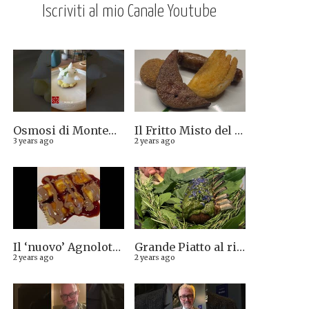
Iscriviti al mio Canale Youtube
Osmosi di Montepulciano nuova stella Michelin. Avevamo visto lungo il 14.08.2023
Il Fritto Misto del Centro di Priocca
3 years ago
2 years ago
Il ‘nuovo’ Agnolotto di Torino del Mago Rabin
Grande Piatto al rist. Quintilio di Altare SV: Carrè di agnello in crosta di erbe aromatiche liguri
2 years ago
2 years ago