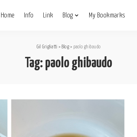
Home
Info
Link
Blog
My Bookmarks
Gil Grigliatti
>
Blog
>
paolo ghibaudo
Tag:
paolo ghibaudo