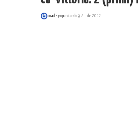
mad symposiarch
9 Aprile 2022
Posted
by