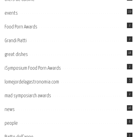
19
events
2
Food Porn Awards
2
Grandi Piatti
18
great dishes
2
iSymposium Food Porn Awards
5
lomejordelagastronomia.com
2
mad symposiarch awards
16
news
6
people
2