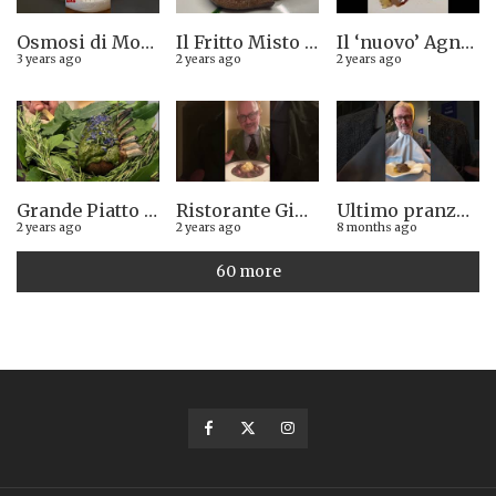
Osmosi di Montepulciano nuova stella Michelin. Avevamo visto lungo il 14.08.2023
Il Fritto Misto del Centro di Priocca
Il ‘nuovo’ Agnolotto di Torino del Mago Rabin
3 years ago
2 years ago
2 years ago
Grande Piatto al rist. Quintilio di Altare SV: Carrè di agnello in crosta di erbe aromatiche liguri
Ristorante Giglio di Lucca. Stella Michelin sì o no?
Ultimo pranzo torinese al ristorante Casa Vicina. 13/12/2025
2 years ago
2 years ago
8 months ago
60 more