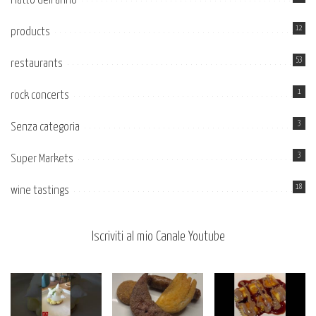
Piatto dell’anno
12
products
53
restaurants
1
rock concerts
3
Senza categoria
3
Super Markets
18
wine tastings
Iscriviti al mio Canale Youtube