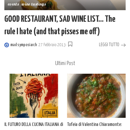
events
wine tastings
GOOD RESTAURANT, SAD WINE LIST… The
rule I hate (and that pisses me off)
LEGGI TUTTO
mad symposiarch
27 Febbraio 2013
Posted
by
Ultimi Post
IL FUTURO DELLA CUCINA ITALIANA di
Tofeia di Valentina Chiaramonte: