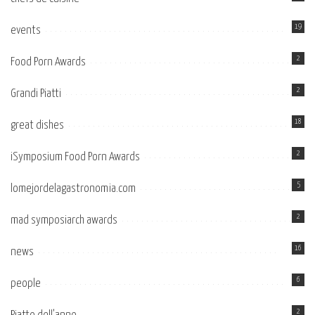
19
events
2
Food Porn Awards
2
Grandi Piatti
18
great dishes
2
iSymposium Food Porn Awards
5
lomejordelagastronomia.com
2
mad symposiarch awards
16
news
6
people
2