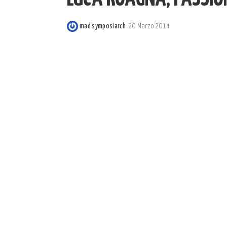
mad symposiarch
20 Marzo 2014
Posted
by