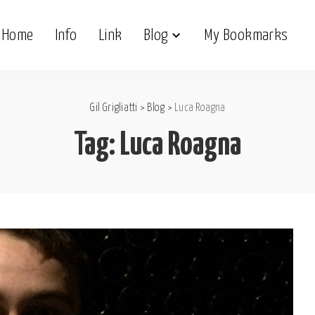
Home
Info
Link
Blog
My Bookmarks
Gil Grigliatti
>
Blog
>
Luca Roagna
Tag:
Luca Roagna