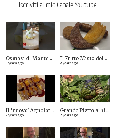
Iscriviti al mio Canale Youtube
Osmosi di Montepulciano nuova stella Michelin. Avevamo visto lungo il 14.08.2023
Il Fritto Misto del Centro di Priocca
3 years ago
2 years ago
Il ‘nuovo’ Agnolotto di Torino del Mago Rabin
Grande Piatto al rist. Quintilio di Altare SV: Carrè di agnello in crosta di erbe aromatiche liguri
2 years ago
2 years ago