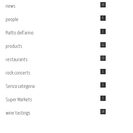
16
news
6
people
2
Piatto dell’anno
12
products
53
restaurants
1
rock concerts
3
Senza categoria
3
Super Markets
18
wine tastings