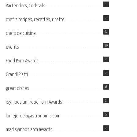
1
Bartenders, Cocktails
7
chef's recipes, recettes, ricette
62
chefs de cuisine
19
events
2
Food Porn Awards
2
Grandi Piatti
18
great dishes
2
iSymposium Food Porn Awards
5
lomejordelagastronomia.com
2
mad symposiarch awards