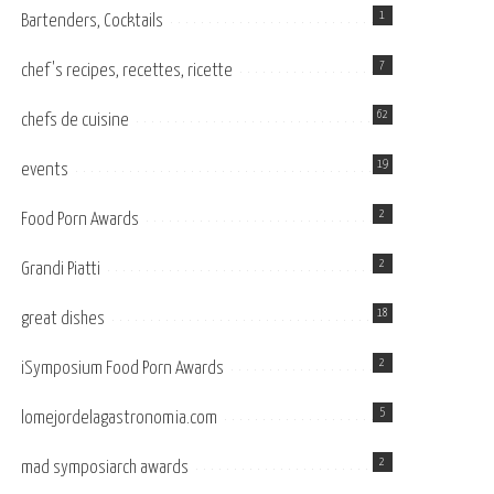
1
Bartenders, Cocktails
7
chef's recipes, recettes, ricette
62
chefs de cuisine
19
events
2
Food Porn Awards
2
Grandi Piatti
18
great dishes
2
iSymposium Food Porn Awards
5
lomejordelagastronomia.com
2
mad symposiarch awards