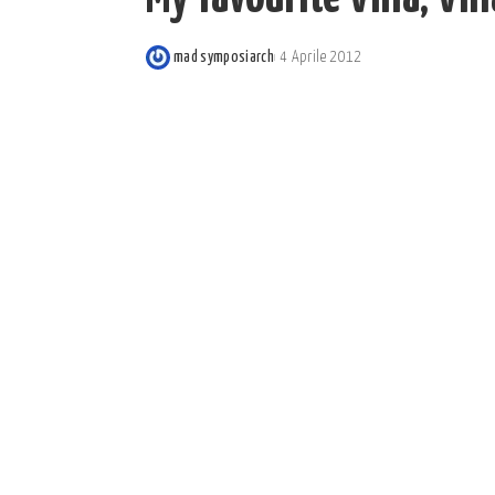
mad symposiarch
4 Aprile 2012
Posted
by