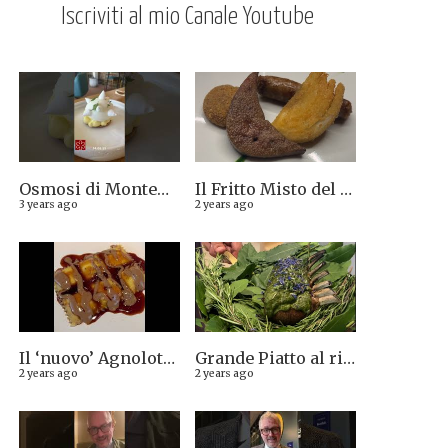
Iscriviti al mio Canale Youtube
Osmosi di Montepulciano nuova stella Michelin. Avevamo visto lungo il 14.08.2023
Il Fritto Misto del Centro di Priocca
3 years ago
2 years ago
Il ‘nuovo’ Agnolotto di Torino del Mago Rabin
Grande Piatto al rist. Quintilio di Altare SV: Carrè di agnello in crosta di erbe aromatiche liguri
2 years ago
2 years ago