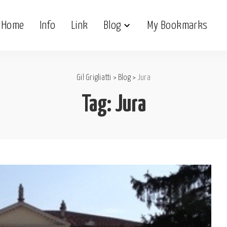
Home
Info
Link
Blog
My Bookmarks
Gil Grigliatti
>
Blog
>
Jura
Tag:
Jura