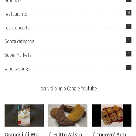
products
53
restaurants
1
rock concerts
3
Senza categoria
3
Super Markets
18
wine tastings
Iscriviti al mio Canale Youtube
Osmosi di Montepulciano nuova stella Michelin. Avevamo visto lungo il 14.08.2023
Il Fritto Misto del Centro di Priocca
Il ‘nuovo’ Agnolotto di Torino del Mago Rabin