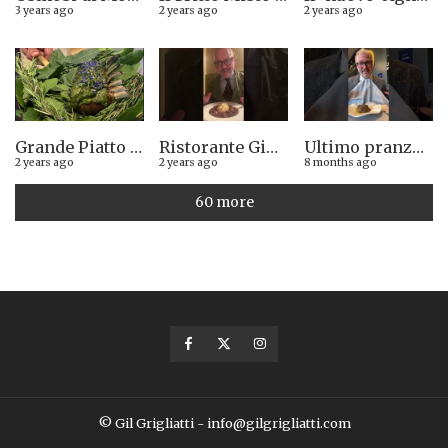
3 years ago
2 years ago
2 years ago
Grande Piatto al rist. Quintilio di Altare SV: Carrè di agnello in crosta di erbe aromatiche liguri
Ristorante Giglio di Lucca. Stella Michelin sì o no?
Ultimo pranzo torinese al ristorante Casa Vicina. 13/12/2025
2 years ago
2 years ago
8 months ago
60 more
© Gil Grigliatti - info@gilgrigliatti.com