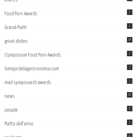
events
2
Food Porn Awards
2
Grandi Piatti
18
great dishes
2
iSymposium Food Porn Awards
5
lomejordelagastronomia.com
2
mad symposiarch awards
16
news
6
people
2
Piatto dell’anno
12