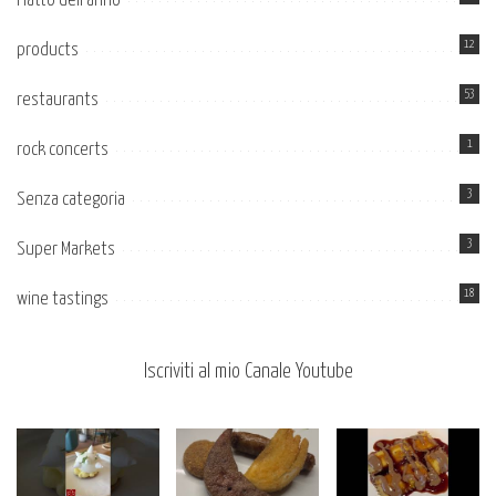
Piatto dell’anno
12
products
53
restaurants
1
rock concerts
3
Senza categoria
3
Super Markets
18
wine tastings
Iscriviti al mio Canale Youtube