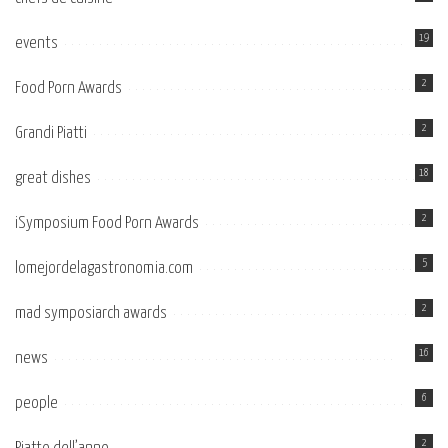
19
events
2
Food Porn Awards
2
Grandi Piatti
18
great dishes
2
iSymposium Food Porn Awards
5
lomejordelagastronomia.com
2
mad symposiarch awards
16
news
6
people
2