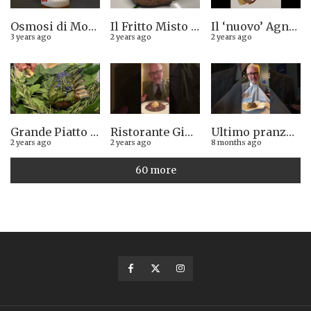
Osmosi di Montepulciano nuova stella Michelin. Avevamo visto lungo il 14.08.2023
Il Fritto Misto del Centro di Priocca
Il ‘nuovo’ Agnolotto di Torino del Mago Rabin
3 years ago
2 years ago
2 years ago
Grande Piatto al rist. Quintilio di Altare SV: Carrè di agnello in crosta di erbe aromatiche liguri
Ristorante Giglio di Lucca. Stella Michelin sì o no?
Ultimo pranzo torinese al ristorante Casa Vicina. 13/12/2025
2 years ago
2 years ago
8 months ago
60 more