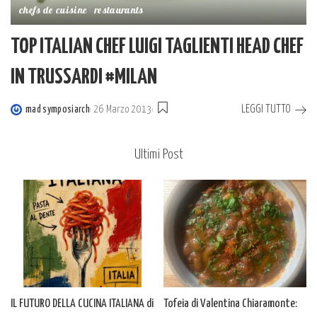
chefs de cuisine
restaurants
TOP ITALIAN CHEF LUIGI TAGLIENTI HEAD CHEF
IN TRUSSARDI #MILAN
LEGGI TUTTO
mad symposiarch
26 Marzo 2013
Posted
by
Ultimi Post
IL FUTURO DELLA CUCINA ITALIANA di
Tofeia di Valentina Chiaramonte: