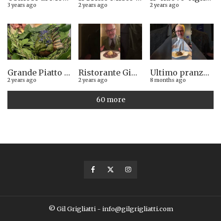
3 years ago
2 years ago
2 years ago
Grande Piatto al rist. Quintilio di Altare SV: Carrè di agnello in crosta di erbe aromatiche liguri
Ristorante Giglio di Lucca. Stella Michelin sì o no?
Ultimo pranzo torinese al ristorante Casa Vicina. 13/12/2025
2 years ago
2 years ago
8 months ago
60 more
© Gil Grigliatti - info@gilgrigliatti.com