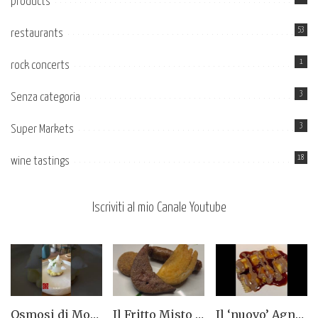
products
53
restaurants
1
rock concerts
3
Senza categoria
3
Super Markets
18
wine tastings
Iscriviti al mio Canale Youtube
Osmosi di Montepulciano nuova stella Michelin. Avevamo visto lungo il 14.08.2023
Il Fritto Misto del Centro di Priocca
Il ‘nuovo’ Agnolotto di Torino del Mago Rabin