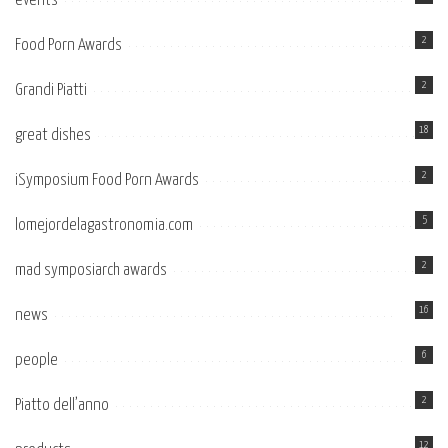
events
2
Food Porn Awards
2
Grandi Piatti
18
great dishes
2
iSymposium Food Porn Awards
5
lomejordelagastronomia.com
2
mad symposiarch awards
16
news
6
people
2
Piatto dell’anno
12