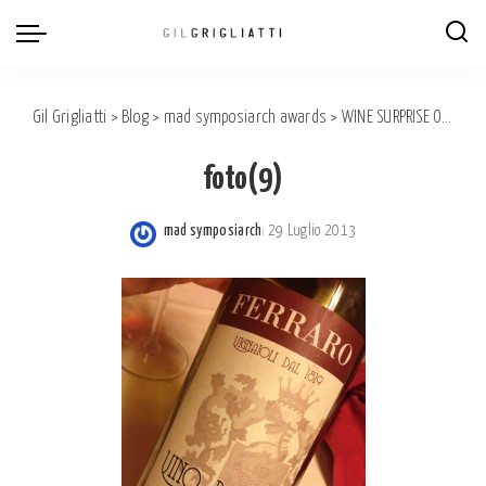
Gil Grigliatti
>
Blog
>
mad symposiarch awards
>
WINE SURPRISE OF THE YEAR: RUCHÈ CHIOVENDE, FERRARO.
foto(9)
mad symposiarch
29 Luglio 2013
Posted
by