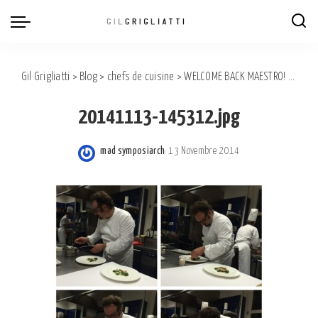
Gil Grigliatti
>
Blog
>
chefs de cuisine
>
WELCOME BACK MAESTRO! Paolo Lopriore. rest. Kitchen, Como.
20141113-145312.jpg
mad symposiarch
13 Novembre 2014
Posted
by