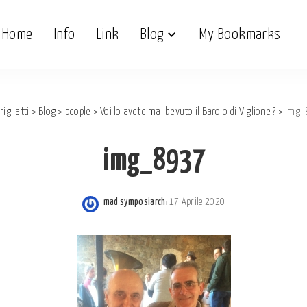
Home
Info
Link
Blog
My Bookmarks
rigliatti
>
Blog
>
people
>
Voi lo avete mai bevuto il Barolo di Viglione ?
>
img_
img_8937
mad symposiarch
17 Aprile 2020
Posted
by