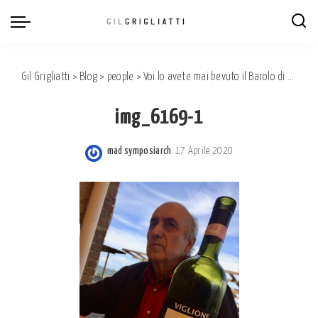
Gil Grigliatti
>
Blog
>
people
>
Voi lo avete mai bevuto il Barolo di Viglione ?
img_6169-1
mad symposiarch
17 Aprile 2020
Posted
by