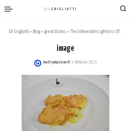
Gil Grigliatti
>
Blog
>
great dishes
>
The Unbearable Lightness Of Being. A Gatto Nero ‘s Classic.
image
mad symposiarch
5 Febbraio 2015
Posted
by