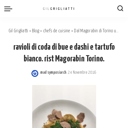
Gil Grigliatti
>
Blog
>
chefs de cuisine
>
Dal Magorabin di Torino un piatto sontuoso.
ravioli di coda di bue e dashi e tartufo
bianco. rist Magorabin Torino.
mad symposiarch
24 Novembre 2016
Posted
by