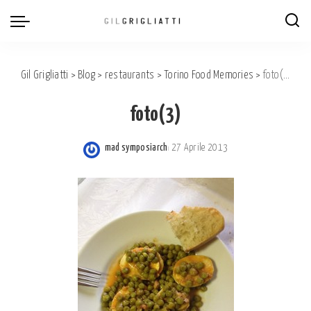
Gil Grigliatti
>
Blog
>
restaurants
>
Torino Food Memories
>
foto(3)
foto(3)
mad symposiarch
27 Aprile 2013
Posted
by