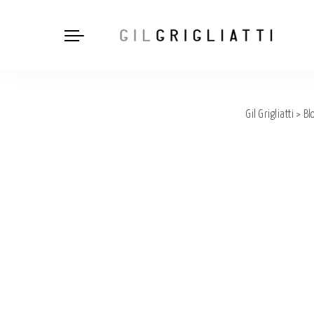
Gil Grigliatti
>
Bl