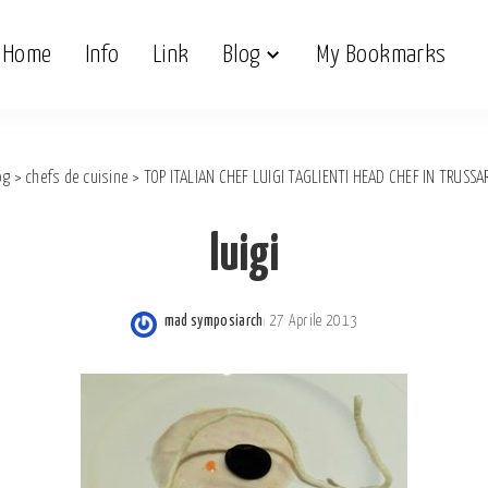
Home
Info
Link
Blog
My Bookmarks
og
>
chefs de cuisine
>
TOP ITALIAN CHEF LUIGI TAGLIENTI HEAD CHEF IN TRUSSA
luigi
mad symposiarch
27 Aprile 2013
Posted
by