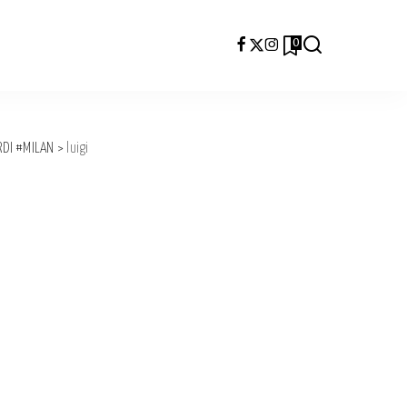
0
RDI #MILAN
>
luigi