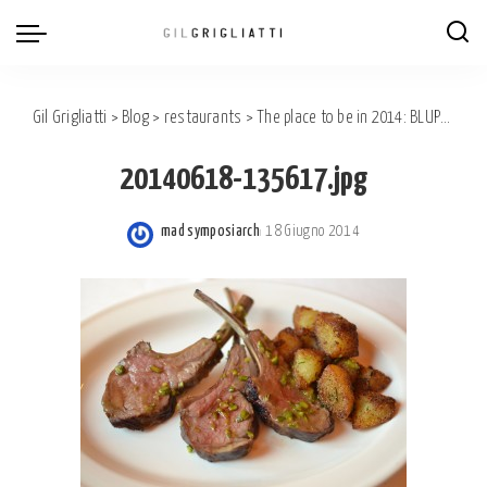
Gil Grigliatti
>
Blog
>
restaurants
>
The place to be in 2014: BLUPUM by Davide Scabin
20140618-135617.jpg
mad symposiarch
18 Giugno 2014
Posted
by