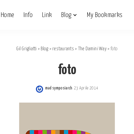
Home
Info
Link
Blog
My Bookmarks
Gil Grigliatti
>
Blog
>
restaurants
>
The Damini Way
>
foto
foto
mad symposiarch
23 Aprile 2014
Posted
by