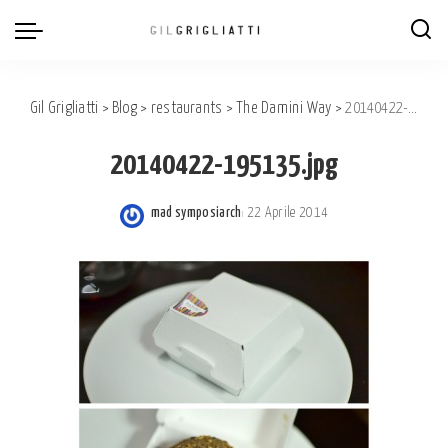
Gil Grigliatti
>
Blog
>
restaurants
>
The Damini Way
>
20140422-195135.jpg
20140422-195135.jpg
mad symposiarch
22 Aprile 2014
Posted
by