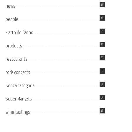
16
news
6
people
2
Piatto dell’anno
12
products
53
restaurants
1
rock concerts
3
Senza categoria
3
Super Markets
18
wine tastings