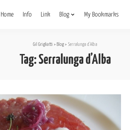
Home
Info
Link
Blog
My Bookmarks
Gil Grigliatti
>
Blog
>
Serralunga d'Alba
Tag:
Serralunga d’Alba