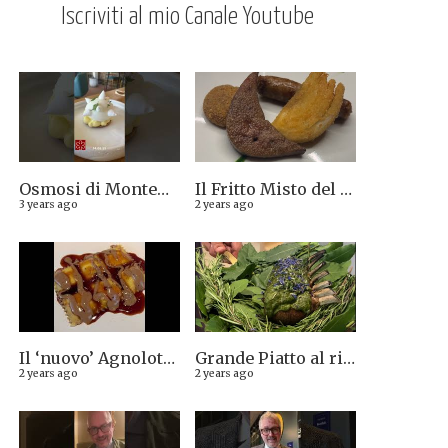
Iscriviti al mio Canale Youtube
Osmosi di Montepulciano nuova stella Michelin. Avevamo visto lungo il 14.08.2023
Il Fritto Misto del Centro di Priocca
3 years ago
2 years ago
Il ‘nuovo’ Agnolotto di Torino del Mago Rabin
Grande Piatto al rist. Quintilio di Altare SV: Carrè di agnello in crosta di erbe aromatiche liguri
2 years ago
2 years ago