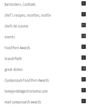
1
Bartenders, Cocktails
7
chef's recipes, recettes, ricette
62
chefs de cuisine
19
events
2
Food Porn Awards
2
Grandi Piatti
18
great dishes
2
iSymposium Food Porn Awards
5
lomejordelagastronomia.com
2
mad symposiarch awards