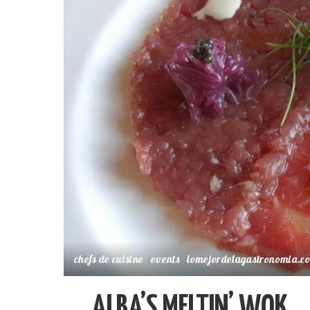
chefs de cuisine
events
lomejordelagastronomia.c
ALBA’S MELTIN’ WOK