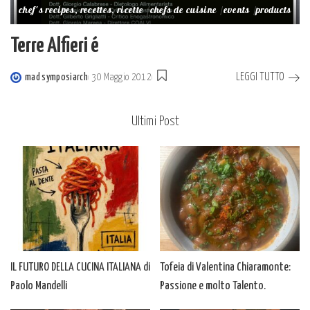
chef's recipes, recettes, ricette
chefs de cuisine
events
products
Terre Alfieri é
LEGGI TUTTO
mad symposiarch
30 Maggio 2012
Posted
by
Ultimi Post
IL FUTURO DELLA CUCINA ITALIANA di
Tofeia di Valentina Chiaramonte:
Paolo Mandelli
Passione e molto Talento.