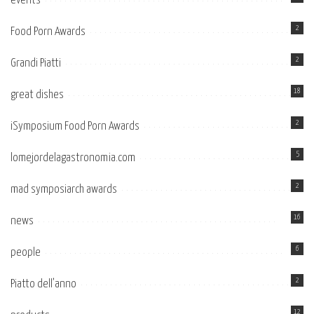
events
2
Food Porn Awards
2
Grandi Piatti
18
great dishes
2
iSymposium Food Porn Awards
5
lomejordelagastronomia.com
2
mad symposiarch awards
16
news
6
people
2
Piatto dell’anno
12