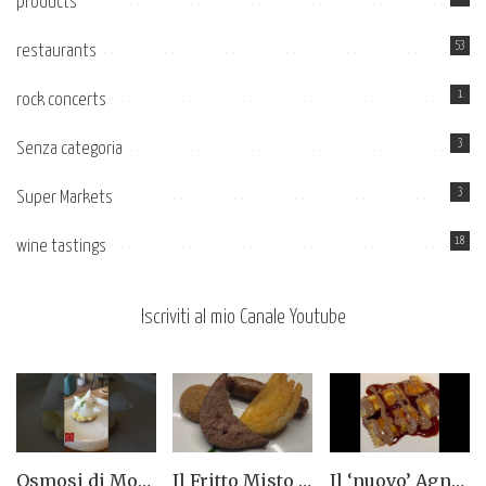
products
53
restaurants
1
rock concerts
3
Senza categoria
3
Super Markets
18
wine tastings
Iscriviti al mio Canale Youtube
Osmosi di Montepulciano nuova stella Michelin. Avevamo visto lungo il 14.08.2023
Il Fritto Misto del Centro di Priocca
Il ‘nuovo’ Agnolotto di Torino del Mago Rabin