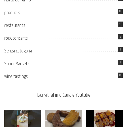
Piatto dell’anno
12
products
53
restaurants
1
rock concerts
3
Senza categoria
3
Super Markets
18
wine tastings
Iscriviti al mio Canale Youtube