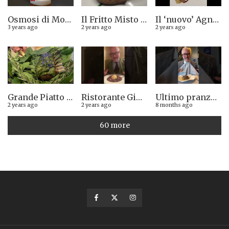
Osmosi di Montepulciano nuova stella Michelin. Avevamo visto lungo il 14.08.2023
Il Fritto Misto del Centro di Priocca
Il ‘nuovo’ Agnolotto di Torino del Mago Rabin
3 years ago
2 years ago
2 years ago
Grande Piatto al rist. Quintilio di Altare SV: Carrè di agnello in crosta di erbe aromatiche liguri
Ristorante Giglio di Lucca. Stella Michelin sì o no?
Ultimo pranzo torinese al ristorante Casa Vicina. 13/12/2025
2 years ago
2 years ago
8 months ago
60 more