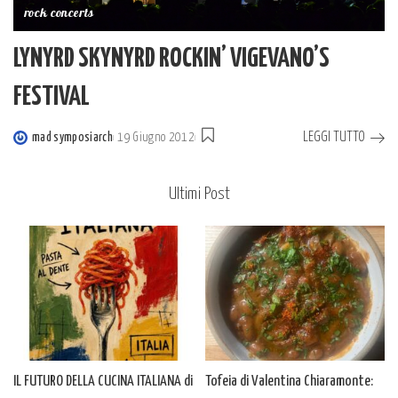
rock concerts
LYNYRD SKYNYRD ROCKIN’ VIGEVANO’S
FESTIVAL
LEGGI TUTTO
mad symposiarch
19 Giugno 2012
Posted
by
Ultimi Post
IL FUTURO DELLA CUCINA ITALIANA di
Tofeia di Valentina Chiaramonte: