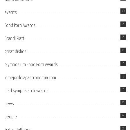
19
events
2
Food Porn Awards
2
Grandi Piatti
18
great dishes
2
iSymposium Food Porn Awards
5
lomejordelagastronomia.com
2
mad symposiarch awards
16
news
6
people
2