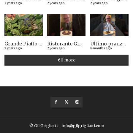
3 years ago
2 years ago
2 years ago
Grande Piatto al rist. Quintilio di Altare SV: Carrè di agnello in crosta di erbe aromatiche liguri
Ristorante Giglio di Lucca. Stella Michelin sì o no?
Ultimo pranzo torinese al ristorante Casa Vicina. 13/12/2025
2 years ago
2 years ago
8 months ago
60 more
© Gil Grigliatti - info@gilgrigliatti.com