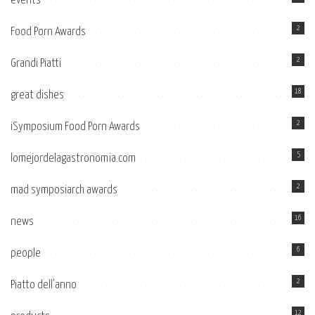
events
2
Food Porn Awards
2
Grandi Piatti
18
great dishes
2
iSymposium Food Porn Awards
5
lomejordelagastronomia.com
2
mad symposiarch awards
16
news
6
people
2
Piatto dell’anno
12