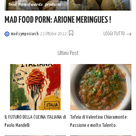
Food Porn Awards
products
MAD FOOD PORN: ARIONE MERINGUES !
LEGGI TUTTO
mad symposiarch
23 Ottobre 2012
Posted
by
Ultimi Post
IL FUTURO DELLA CUCINA ITALIANA di
Tofeia di Valentina Chiaramonte:
Paolo Mandelli
Passione e molto Talento.