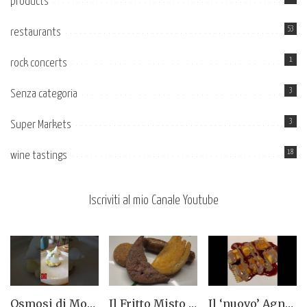
products
53
restaurants
1
rock concerts
3
Senza categoria
3
Super Markets
18
wine tastings
Iscriviti al mio Canale Youtube
Osmosi di Montepulciano nuova stella Michelin. Avevamo visto lungo il 14.08.2023
Il Fritto Misto del Centro di Priocca
Il ‘nuovo’ Agnolotto di Torino del Mago Rabin