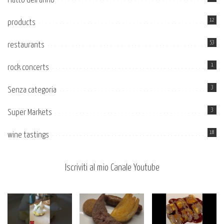
Piatto dell’anno
12
products
53
restaurants
1
rock concerts
3
Senza categoria
3
Super Markets
18
wine tastings
Iscriviti al mio Canale Youtube