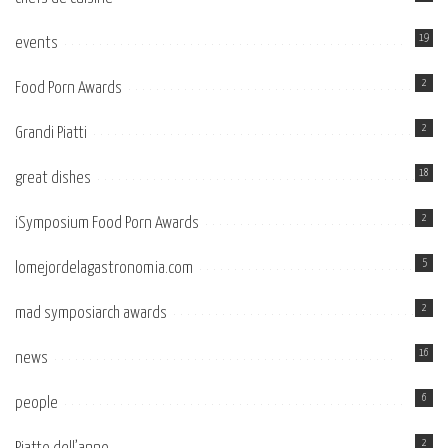
19
events
2
Food Porn Awards
2
Grandi Piatti
18
great dishes
2
iSymposium Food Porn Awards
5
lomejordelagastronomia.com
2
mad symposiarch awards
16
news
6
people
2