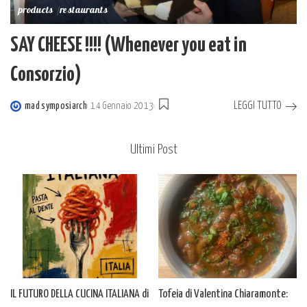
products
restaurants
SAY CHEESE !!!! (Whenever you eat in
Consorzio)
LEGGI TUTTO
mad symposiarch
14 Gennaio 2013
Posted
by
Ultimi Post
IL FUTURO DELLA CUCINA ITALIANA di
Tofeia di Valentina Chiaramonte: