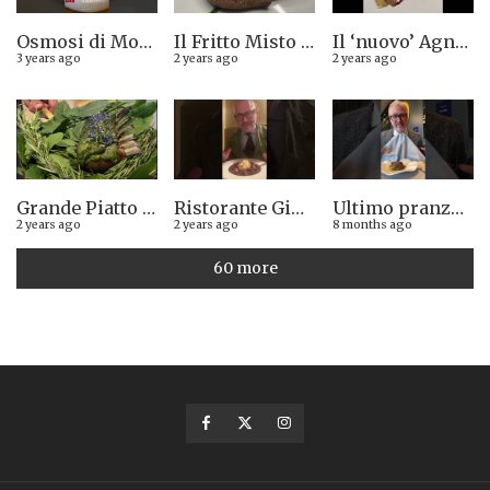
Osmosi di Montepulciano nuova stella Michelin. Avevamo visto lungo il 14.08.2023
Il Fritto Misto del Centro di Priocca
Il ‘nuovo’ Agnolotto di Torino del Mago Rabin
3 years ago
2 years ago
2 years ago
Grande Piatto al rist. Quintilio di Altare SV: Carrè di agnello in crosta di erbe aromatiche liguri
Ristorante Giglio di Lucca. Stella Michelin sì o no?
Ultimo pranzo torinese al ristorante Casa Vicina. 13/12/2025
2 years ago
2 years ago
8 months ago
60 more