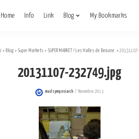
Home
Info
Link
Blog
My Bookmarks
i
>
Blog
>
Super Markets
>
SUPER MARKET ! Les Halles de Beaune.
>
20131107-
20131107-232749.jpg
mad symposiarch
7 Novembre 2013
Posted
by