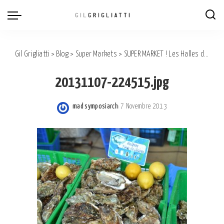
Gil Grigliatti
>
Blog
>
Super Markets
>
SUPER MARKET ! Les Halles de Beaune.
20131107-224515.jpg
mad symposiarch
7 Novembre 2013
Posted
by