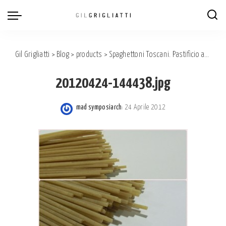
Gil Grigliatti
>
Blog
>
products
>
Spaghettoni Toscani. Pastificio artigiano Fabbri.
20120424-144438.jpg
mad symposiarch
24 Aprile 2012
Posted
by