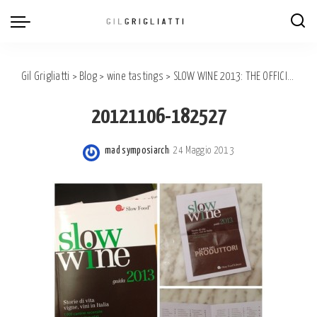
Gil Grigliatti
>
Blog
>
wine tastings
>
SLOW WINE 2013: THE OFFICIAL TASTING
20121106-182527
mad symposiarch
24 Maggio 2013
Posted
by