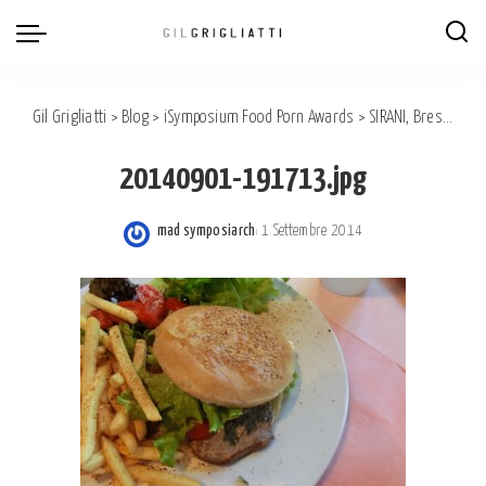
Gil Grigliatti
>
Blog
>
iSymposium Food Porn Awards
>
SIRANI, Brescia: BEST ITALIAN SANDWICH, BUT…
20140901-191713.jpg
mad symposiarch
1 Settembre 2014
Posted
by