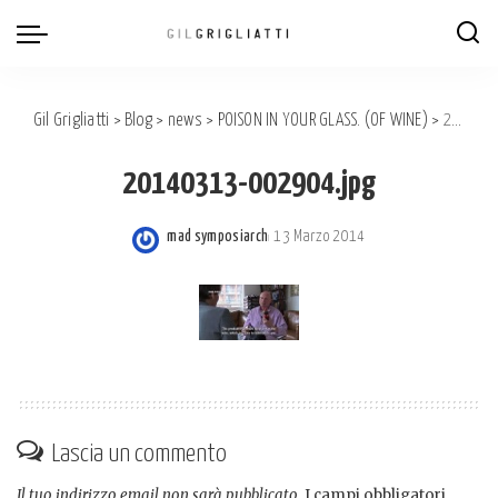
Gil Grigliatti
>
Blog
>
news
>
POISON IN YOUR GLASS. (OF WINE)
>
20140313-002904.jpg
20140313-002904.jpg
mad symposiarch
13 Marzo 2014
Posted
by
Lascia un commento
Il tuo indirizzo email non sarà pubblicato.
I campi obbligatori